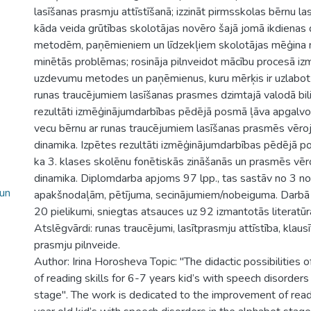
lasīšanas prasmju attīstīšanā; izzināt pirmsskolas bērnu l
kāda veida grūtības skolotājas novēro šajā jomā ikdienas 
metodēm, paņēmieniem un līdzekļiem skolotājas mēģina 
minētās problēmas; rosināja pilnveidot mācību procesā i
uzdevumu metodes un paņēmienus, kuru mērķis ir uzlabot
runas traucējumiem lasīšanas prasmes dzimtajā valodā bili
rezultāti izmēģinājumdarbības pēdējā posmā ļāva apgalvo
vecu bērnu ar runas traucējumiem lasīšanas prasmēs vēro
dinamika. Izpētes rezultāti izmēģinājumdarbības pēdējā p
ka 3. klases skolēnu fonētiskās zināšanās un prasmēs vēr
dinamika. Diplomdarba apjoms 97 lpp., tas sastāv no 3 n
 un
apakšnodaļām, pētījuma, secinājumiem/nobeiguma. Darbā ie
20 pielikumi, sniegtas atsauces uz 92 izmantotās literatū
Atslēgvārdi: runas traucējumi, lasītprasmju attīstība, klaus
prasmju pilnveide.
Author: Irina Horosheva Topic: "The didactic possibilities
of reading skills for 6-7 years kid’s with speech disorders i
stage". The work is dedicated to the improvement of readi