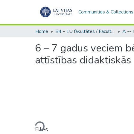
Communities & Collections
Home
B4 – LU fakultātes / Faculties of the UL
6 – 7 gadus veciem b
attīstības didaktiskā
Loading...
Files