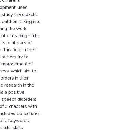
 different
lopment, used
 study the didactic
 children, taking into
ring the work
t of reading skills
ls of literacy of
 this field in their
eachers try to
 improvement of
cess, which aim to
orders in their
he research in the
is a positive
h speech disorders.
 of 3 chapters with
includes 56 pictures,
rces. Keywords:
ills, skills