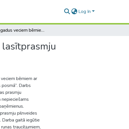
Log In
6 – 7 gadus veciem bērniem ar runas traucējumiem lasītprasmju attīstības didaktiskās iespējas ābeces posmā
 lasītprasmju
 veciem bērniem ar
es posmā”. Darbs
nas prasmju
m nepieciešams
 paņēmienus.
 prasmju pilnveides
 Darba gaitā iegūtie
 runas traucējumiem,