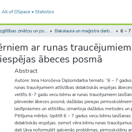
All of DSpace
Statistics
A -- Izglītības zinātņu un psiholoģijas fakultāte / Faculty of Education Sciences and Psychology
Bakalaura un maģistra darbi (PPMF) / Bachelor's and Master's theses
ērniem ar runas traucējumiem
s iespējas ābeces posmā
Abstract
Autore: Irina Horoševa Diplomdarba temats: “6 – 7 gadus
runas traucējumiem attīstības didaktiskās iespējas ābec
veltīts 6-7 gadu vecu bērnu ar runas traucējumiem lasīša
pilnveidei ābeces posmā, dažādas pieejas pirmsskolēnie
lasītprasmes un attīstību, izmantoja dažādus metodes un
Pētījuma mērķis: Izpētīt 6 – 7 gadus vecu bērnu lasīšanas
didaktiskās iespējas, ņemot vēra bērnu runas traucējumus.
dati ļāva noformulēt galvenās problēmas, pirmsskolēnu ar