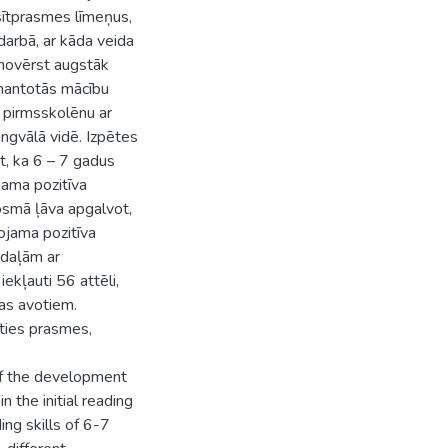
asītprasmes līmeņus,
darbā, ar kāda veida
novērst augstāk
zmantotās mācību
 pirmsskolēnu ar
ngvālā vidē. Izpētes
t, ka 6 – 7 gadus
jama pozitīva
osmā ļāva apgalvot,
ojama pozitīva
odaļām ar
kļauti 56 attēli,
ras avotiem.
īties prasmes,
 of the development
n the initial reading
ng skills of 6-7