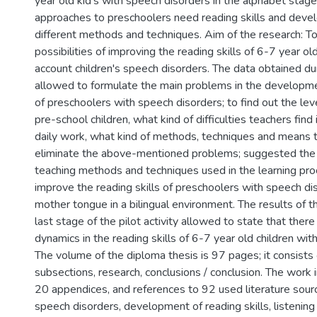
year old kid’s with speech disorders in the alphabet stage,
approaches to preschoolers need reading skills and deve
different methods and techniques. Aim of the research: To
possibilities of improving the reading skills of 6-7 year old
account children's speech disorders. The data obtained du
allowed to formulate the main problems in the developmen
of preschoolers with speech disorders; to find out the leve
pre-school children, what kind of difficulties teachers find in
daily work, what kind of methods, techniques and means t
eliminate the above-mentioned problems; suggested the
teaching methods and techniques used in the learning pro
improve the reading skills of preschoolers with speech dis
mother tongue in a bilingual environment. The results of t
last stage of the pilot activity allowed to state that there 
dynamics in the reading skills of 6-7 year old children wit
The volume of the diploma thesis is 97 pages; it consists
subsections, research, conclusions / conclusion. The work 
20 appendices, and references to 92 used literature sou
speech disorders, development of reading skills, listening sk