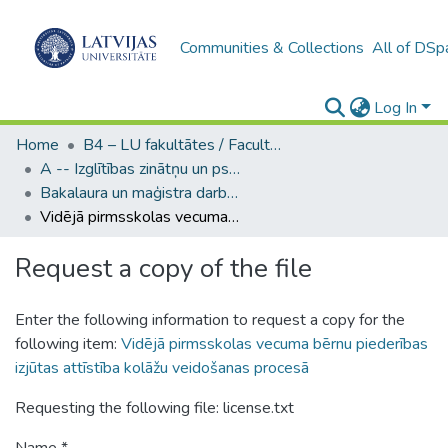
Communities & Collections
All of DSp
Log In
Home
B4 – LU fakultātes / Faculties of the UL
A -- Izglītības zinātņu un psiholoģijas fakultāte / Faculty of Education Sciences and Psychology
Bakalaura un maģistra darbi (PPMF) / Bachelor's and Master's theses
Vidējā pirmsskolas vecuma bērnu piederības izjūtas attīstība kolāžu veidošanas procesā
Request a copy of the file
Enter the following information to request a copy for the
following item:
Vidējā pirmsskolas vecuma bērnu piederības
izjūtas attīstība kolāžu veidošanas procesā
Requesting the following file: license.txt