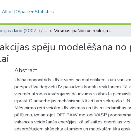
All of DSpace
Statistics
Promocijas darbi (2007-) / Theses PhD
Virsmas īpašību un reakcijas spēju modelēšana no pirmajiem principiem nitrīdu kodolu degvielai
eakcijas spēju modelēšana no 
lai
Abstract
Urāna mononitrīds UN ir viens no materiāliem, kuru var iz
perspektīvu degvielu IV paaudzes kodolu reaktoriem. Tā
vienmēr atrodas ievērojams daudzums skābekļa piemaisī
izprast O adsorbcijas mehānismu, kā arī tam sekojošo UN
Mēs pirmo reizi veicām UN virsmas un tās mijiedarbības ar
pētījumu, izmantojot DFT PAW metodi VASP programmas
vakances veidošanās enerģijas, kā arī saites enerģijas vi
adsorbētajiem skābekļa atomiem un molekulām tika apska