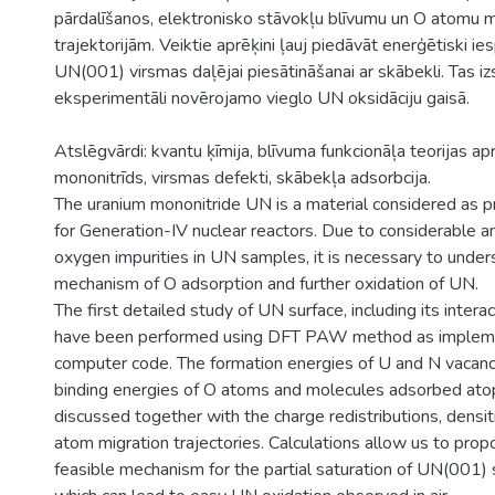
pārdalīšanos, elektronisko stāvokļu blīvumu un O atomu m
trajektorijām. Veiktie aprēķini ļauj piedāvāt enerģētiski
UN(001) virsmas daļējai piesātināšanai ar skābekli. Tas iz
eksperimentāli novērojamo vieglo UN oksidāciju gaisā.
Atslēgvārdi: kvantu ķīmija, blīvuma funkcionāļa teorijas apr
mononitrīds, virsmas defekti, skābekļa adsorbcija.
The uranium mononitride UN is a material considered as p
for Generation-IV nuclear reactors. Due to considerable 
oxygen impurities in UN samples, it is necessary to under
mechanism of O adsorption and further oxidation of UN.
The first detailed study of UN surface, including its intera
have been performed using DFT PAW method as implem
computer code. The formation energies of U and N vacanc
binding energies of O atoms and molecules adsorbed ato
discussed together with the charge redistributions, densit
atom migration trajectories. Calculations allow us to prop
feasible mechanism for the partial saturation of UN(001)