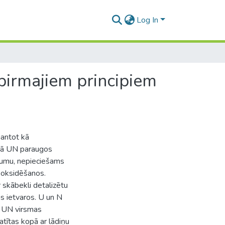
Log In
pirmajiem principiem
mantot kā
 kā UN paraugos
jumu, nepieciešams
 oksidēšanos.
 skābekli detalizētu
 ietvaros. U un N
rs UN virsmas
tītas kopā ar lādiņu