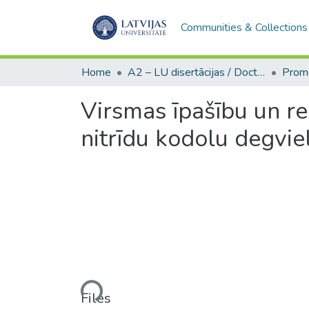
Communities & Collections
Home
A2 – LU disertācijas / Doctoral theses UL
Virsmas īpašību un r
nitrīdu kodolu degvie
Loading...
Files