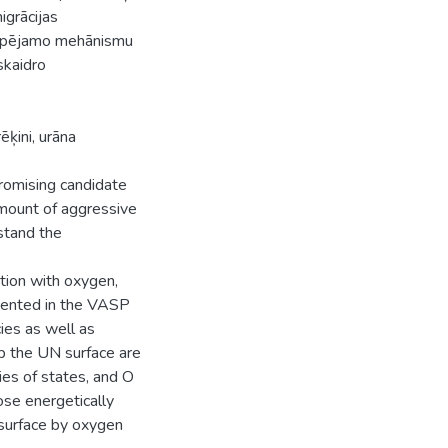
igrācijas
 iespējamo mehānismu
skaidro
ēķini, urāna
romising candidate
amount of aggressive
stand the
ction with oxygen,
ented in the VASP
ies as well as
p the UN surface are
ies of states, and O
ose energetically
 surface by oxygen