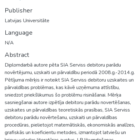
Publisher
Latvijas Universitāte
Language
N/A
Abstract
Diplomdarbā autore pēta SIA Serviss debitoru parādu
novērtējumu, uzskaiti un pārvaldību periodā 2008.g.-2014.g.
Pētījuma mērķis ir noteikt SIA Serviss debitoru uzskaites un
pārvaldības problēmas, kas kāvē uzņēmuma attīstību,
sniedzot priekšlikumus šo problēmu risināšanai. Mērķa
sasniegšanai autore izpētīja debitoru parādu novertēšanas,
uzskaites un pārvaldības teoretiskās prasības, SIA Serviss
debitoru parādu novērtešanu, uzskaiti un pārvaldības
procedūras, pielietojot matemātiskās, ekonomiskās analīzes,
grafiskās un koeficientu metodes, izmantojot latviešu un
krievu valodas literatūras avotus, LR likumdošanas