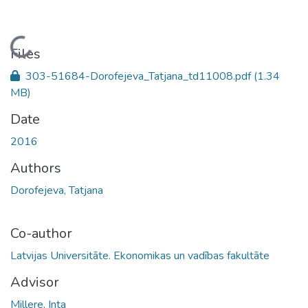
Loading...
Files
303-51684-Dorofejeva_Tatjana_td11008.pdf
(1.34
MB)
Date
2016
Authors
Dorofejeva, Tatjana
Co-author
Latvijas Universitāte. Ekonomikas un vadības fakultāte
Advisor
Millere, Inta