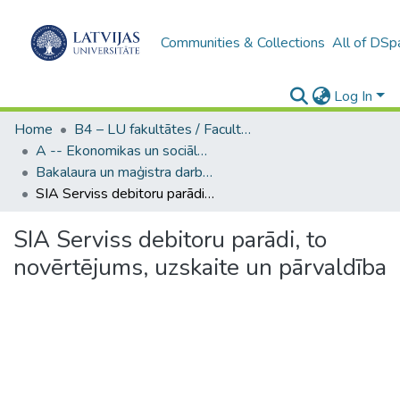
Communities & Collections
All of DSp
Log In
Home
B4 – LU fakultātes / Faculties of the UL
A -- Ekonomikas un sociālo zinātņu fakultāte / Faculty of Economics and Social Sciences
Bakalaura un maģistra darbi (ESZF) / Bachelor's and Master's theses
SIA Serviss debitoru parādi, to novērtējums, uzskaite un pārvaldība
SIA Serviss debitoru parādi, to
novērtējums, uzskaite un pārvaldība