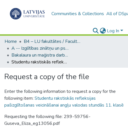
Communities & Collections
All of DSp
Log In
Home
B4 – LU fakultātes / Faculties of the UL
A -- Izglītības zinātņu un psiholoģijas fakultāte / Faculty of Education Sciences and Psychology
Bakalaura un maģistra darbi (PPMF) / Bachelor's and Master's theses
Studentu rakstiskās refleksijas pašizglītošanas veicināšanai angļu valodas stundās 11. klasē
Request a copy of the file
Enter the following information to request a copy for the
following item:
Studentu rakstiskās refleksijas
pašizglītošanas veicināšanai angļu valodas stundās 11. klasē
Requesting the following file: 299-59756-
Guseva_Eliza_eg13056.pdf