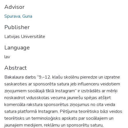
Advisor
Spurava, Guna
Publisher
Latvijas Universitāte
Language
lav
Abstract
Bakalaura darbs “9.–12. klašu skolēnu pieredze un izpratne
saskaroties ar sponsorēta satura jeb influenceru veidotiem
ziņojumiem sociālajā tīklā Instagram” ir izstrādāts ar mērķi
noskaidrot vidusskolas vecuma jauniešu spējas atšķirt
komerciāla rakstura sponsorētus ziņojumus no cita veida
satura platformā Instagram. Pētījuma teorētisko bāzi veidos
teorētisks un terminoloģisks apskats par sociālajiem un
jaunajiem medijiem, reklāmu un sponsorētu saturu,