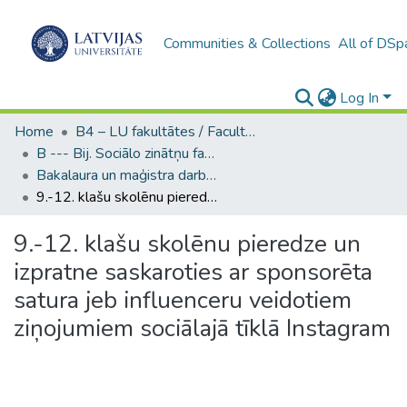
Communities & Collections
All of DSp
Log In
Home
B4 – LU fakultātes / Faculties of the UL
B --- Bij. Sociālo zinātņu fakultātes noslēguma darbi / Faculty of Social Sciences - Graduate works
Bakalaura un maģistra darbi (SZF) / Bachelor's and Master's theses
9.-12. klašu skolēnu pieredze un izpratne saskaroties ar sponsorēta satura jeb influenceru veidotiem ziņojumiem sociālajā tīklā Instagram
9.-12. klašu skolēnu pieredze un
izpratne saskaroties ar sponsorēta
satura jeb influenceru veidotiem
ziņojumiem sociālajā tīklā Instagram