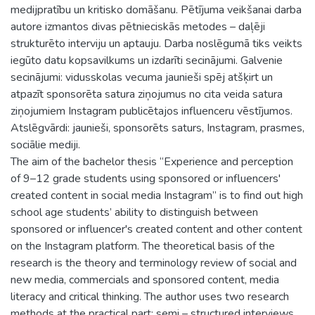
medijpratību un kritisko domāšanu. Pētījuma veikšanai darba
autore izmantos divas pētnieciskās metodes – daļēji
strukturēto interviju un aptauju. Darba noslēgumā tiks veikts
iegūto datu kopsavilkums un izdarīti secinājumi. Galvenie
secinājumi: vidusskolas vecuma jaunieši spēj atšķirt un
atpazīt sponsorēta satura ziņojumus no cita veida satura
ziņojumiem Instagram publicētajos influenceru vēstījumos.
Atslēgvārdi: jaunieši, sponsorēts saturs, Instagram, prasmes,
sociālie mediji.
The aim of the bachelor thesis “Experience and perception
of 9–12 grade students using sponsored or influencers'
created content in social media Instagram” is to find out high
school age students’ ability to distinguish between
sponsored or influencer's created content and other content
on the Instagram platform. The theoretical basis of the
research is the theory and terminology review of social and
new media, commercials and sponsored content, media
literacy and critical thinking. The author uses two research
methods at the practical part: semi – structured interviews