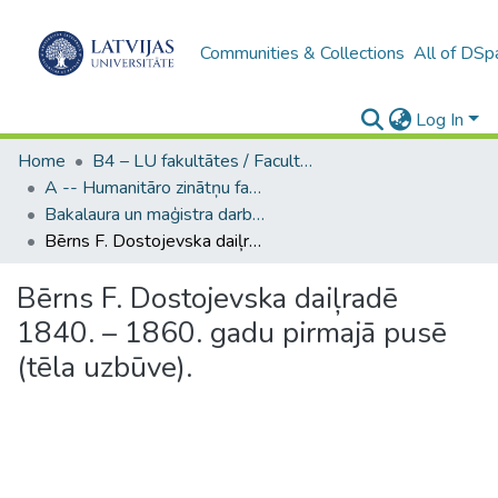
Communities & Collections
All of DSp
Log In
Home
B4 – LU fakultātes / Faculties of the UL
A -- Humanitāro zinātņu fakultāte / Faculty of Humanities
Bakalaura un maģistra darbi (HZF) / Bachelor's and Master's theses
Bērns F. Dostojevska daiļradē 1840. – 1860. gadu pirmajā pusē (tēla uzbūve).
Bērns F. Dostojevska daiļradē
1840. – 1860. gadu pirmajā pusē
(tēla uzbūve).