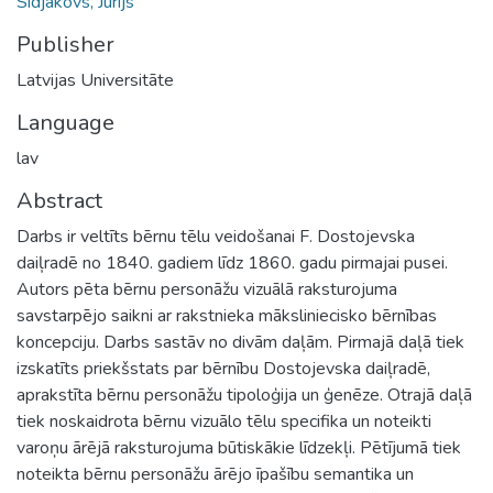
Sidjakovs, Jurijs
Publisher
Latvijas Universitāte
Language
lav
Abstract
Darbs ir veltīts bērnu tēlu veidošanai F. Dostojevska
daiļradē no 1840. gadiem līdz 1860. gadu pirmajai pusei.
Autors pēta bērnu personāžu vizuālā raksturojuma
savstarpējo saikni ar rakstnieka māksliniecisko bērnības
koncepciju. Darbs sastāv no divām daļām. Pirmajā daļā tiek
izskatīts priekšstats par bērnību Dostojevska daiļradē,
aprakstīta bērnu personāžu tipoloģija un ģenēze. Otrajā daļā
tiek noskaidrota bērnu vizuālo tēlu specifika un noteikti
varoņu ārējā raksturojuma būtiskākie līdzekļi. Pētījumā tiek
noteikta bērnu personāžu ārējo īpašību semantika un