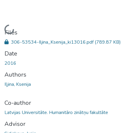
Loading...
Files
306-53534-Iljina_Ksenija_ki13016.pdf
(789.87 KB)
Date
2016
Authors
Iļjina, Ksenija
Co-author
Latvijas Universitāte. Humanitāro zinātņu fakultāte
Advisor