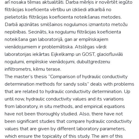
arī nosaka tēmas aktualitāti. Darba mērķis ir novērtēt iegūto
filtrācijas koeficienta vērtību un izkliedi atkarībā no
pielietotās filtrācijas koeficienta noteikšanas metodes.
Darbā apzinātas smilšainos nogulumos izmantoto metožu
nepilnības. Secināts, ka nogulumu filtrācijas koeficienta
noteikšana gan laboratorijā, gan ar empīriskajiem
vienādojumiem ir problemātiska. Atslēgas vārdi:
laboratorijas iekārtas Eijkelkamp un GOST, glaciofluviāli
nogulumi, empīriskie vienādojumi, dubultgredzenu
infiltrometrs, kēmu terase.
The master’s thesis “Comparison of hydraulic conductivity
determination methods for sandy soils” deals with problems
that are related to hydraulic conductivity determination. Up
until now, hydraulic conductivity values and its variations
from laboratory, in situ methods, and empirical equations
have not been thoroughly studied. Also, there have not
been significant studies that compare hydraulic conductivity
values that are given by different laboratory parameters,
which ensure the topicality of this study. The aim of this