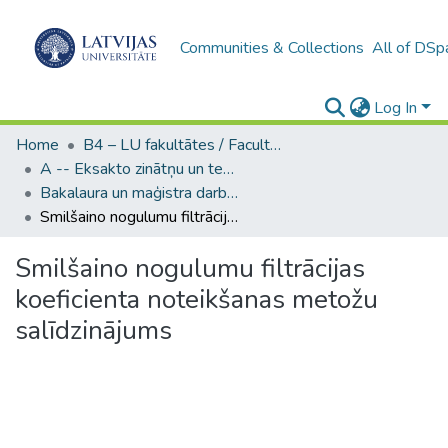
Communities & Collections
All of DSp
Log In
Home
B4 – LU fakultātes / Faculties of the UL
A -- Eksakto zinātņu un tehnoloģiju fakultāte / Faculty of Science and Technology
Bakalaura un maģistra darbi (EZTF) / Bachelor's and Master's theses
Smilšaino nogulumu filtrācijas koeficienta noteikšanas metožu salīdzinājums
Smilšaino nogulumu filtrācijas
koeficienta noteikšanas metožu
salīdzinājums