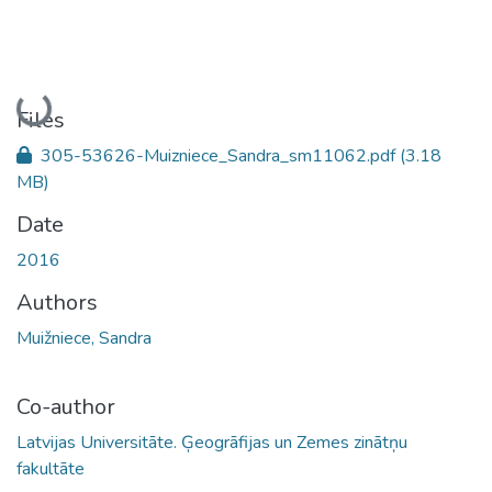
Loading...
Files
305-53626-Muizniece_Sandra_sm11062.pdf
(3.18
MB)
Date
2016
Authors
Muižniece, Sandra
Co-author
Latvijas Universitāte. Ģeogrāfijas un Zemes zinātņu
fakultāte