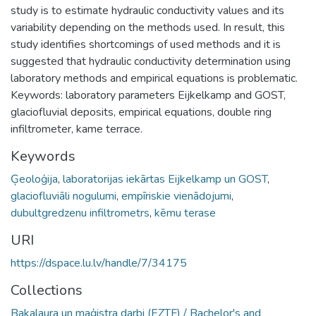
study is to estimate hydraulic conductivity values and its
variability depending on the methods used. In result, this
study identifies shortcomings of used methods and it is
suggested that hydraulic conductivity determination using
laboratory methods and empirical equations is problematic.
Keywords: laboratory parameters Eijkelkamp and GOST,
glaciofluvial deposits, empirical equations, double ring
infiltrometer, kame terrace.
Keywords
Ģeoloģija
,
laboratorijas iekārtas Eijkelkamp un GOST
,
glaciofluviāli nogulumi
,
empīriskie vienādojumi
,
dubultgredzenu infiltrometrs
,
kēmu terase
URI
https://dspace.lu.lv/handle/7/34175
Collections
Bakalaura un maģistra darbi (EZTF) / Bachelor's and