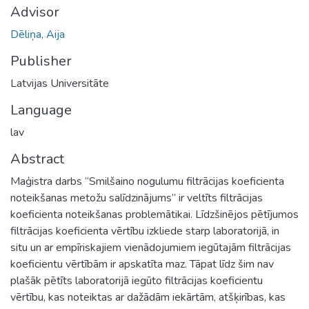
Advisor
Dēliņa, Aija
Publisher
Latvijas Universitāte
Language
lav
Abstract
Maģistra darbs “Smilšaino nogulumu filtrācijas koeficienta
noteikšanas metožu salīdzinājums” ir veltīts filtrācijas
koeficienta noteikšanas problemātikai. Līdzšinējos pētījumos
filtrācijas koeficienta vērtību izkliede starp laboratorijā, in
situ un ar empīriskajiem vienādojumiem iegūtajām filtrācijas
koeficientu vērtībām ir apskatīta maz. Tāpat līdz šim nav
plašāk pētīts laboratorijā iegūto filtrācijas koeficientu
vērtību, kas noteiktas ar dažādām iekārtām, atšķirības, kas