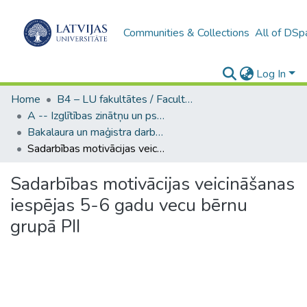
Communities & Collections
All of DSp
Log In
Home
B4 – LU fakultātes / Faculties of the UL
A -- Izglītības zinātņu un psiholoģijas fakultāte / Faculty of Education Sciences and Psychology
Bakalaura un maģistra darbi (PPMF) / Bachelor's and Master's theses
Sadarbības motivācijas veicināšanas iespējas 5-6 gadu vecu bērnu grupā PII
Sadarbības motivācijas veicināšanas
iespējas 5-6 gadu vecu bērnu
grupā PII