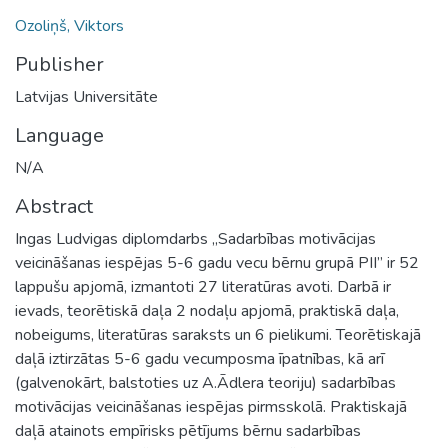
Ozoliņš, Viktors
Publisher
Latvijas Universitāte
Language
N/A
Abstract
Ingas Ludvigas diplomdarbs „Sadarbības motivācijas
veicināšanas iespējas 5-6 gadu vecu bērnu grupā PII” ir 52
lappušu apjomā, izmantoti 27 literatūras avoti. Darbā ir
ievads, teorētiskā daļa 2 nodaļu apjomā, praktiskā daļa,
nobeigums, literatūras saraksts un 6 pielikumi. Teorētiskajā
daļā iztirzātas 5-6 gadu vecumposma īpatnības, kā arī
(galvenokārt, balstoties uz A.Ādlera teoriju) sadarbības
motivācijas veicināšanas iespējas pirmsskolā. Praktiskajā
daļā atainots empīrisks pētījums bērnu sadarbības