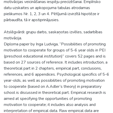
motivācijas veicināšanas iespēju precizēšanai. Empīrisko
datu uzskaites un apkopojuma tabulas atrodamas
pielikumos Nr. 1, 2, 3 un 4. Pētījumā izvirzītā hipotēze ir
pārbaudīta, tā ir apstiprinājusies.
Atslēgvārdi: grupu darbs, saskaņotas izvēles, sadarbības
motivācija.
Diploma paper by Inga Ludviga, “Possibilities of promoting
motivation to cooperate for groups of 5-6 year olds in PEI
(preschool educational institution)” covers 52 pages and is
based on 27 sources of reference. It includes introduction, a
theoretical part in 2 chapters, empirical part, conclusions,
references, and 6 appendices. Psychological specifics of 5-6
year-olds, as well as possibilities of promoting motivation
to cooperate (based on A.Adler’s theory) in preparatory
school is discussed in theoretical part. Empirical research is
aimed at specifying the opportunities of promoting
motivation to cooperate; it includes also analysis and
interpretation of empirical data. Raw empirical data are