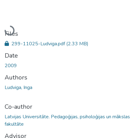
Loading...
Files
299-11025-Ludviga.pdf
(2.33 MB)
Date
2009
Authors
Ludviga, Inga
Co-author
Latvijas Universitāte. Pedagoģijas, psiholoģijas un mākslas
fakultāte
Advisor