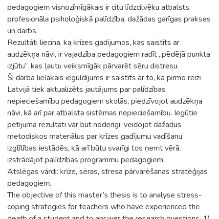
pedagogiem visnozīmīgākais ir citu līdzcilvēku atbalsts,
profesionāla psiholoģiskā palīdzība, dažādas garīgas prakses
un darbs.
Rezultāti liecina, ka krīzes gadījumos, kas saistīts ar
audzēkņa nāvi, ir vajadzība pedagogiem radīt „pēdējā punkta
izjūtu”, kas ļautu veiksmīgāk pārvarēt sēru distresu.
Šī darba lielākais ieguldījums ir saistīts ar to, ka pirmo reizi
Latvijā tiek aktualizēts jautājums par palīdzības
nepieciešamību pedagogiem skolās, piedzīvojot audzēkņa
nāvi, kā arī par atbalsta sistēmas nepieciešamību. Iegūtie
pētījuma rezultāti var būt noderīgi, veidojot dažādus
metodiskos materiālus par krīzes gadījumu vadīšanu
izglītības iestādēs, kā arī būtu svarīgi tos ņemt vērā,
izstrādājot palīdzības programmu pedagogiem.
Atslēgas vārdi: krīze, sēras, stresa pārvarēšanas stratēģijas
pedagogiem.
The objective of this master’s thesis is to analyse stress-
coping strategies for teachers who have experienced the
death of a student and to answer the research questions: 1)