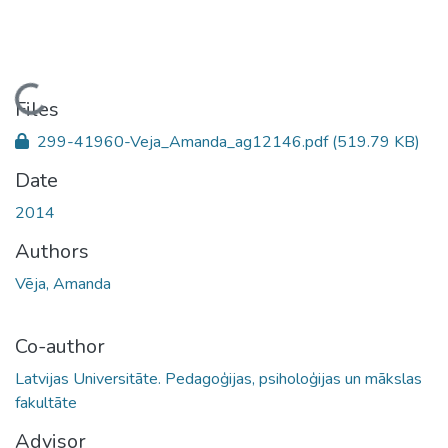
Loading...
Files
299-41960-Veja_Amanda_ag12146.pdf
(519.79 KB)
Date
2014
Authors
Vēja, Amanda
Co-author
Latvijas Universitāte. Pedagoģijas, psiholoģijas un mākslas
fakultāte
Advisor