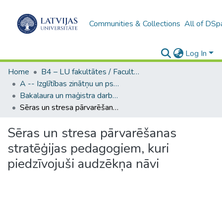
Communities & Collections
All of DSp
Log In
Home
B4 – LU fakultātes / Faculties of the UL
A -- Izglītības zinātņu un psiholoģijas fakultāte / Faculty of Education Sciences and Psychology
Bakalaura un maģistra darbi (PPMF) / Bachelor's and Master's theses
Sēras un stresa pārvarēšanas stratēģijas pedagogiem, kuri piedzīvojuši audzēkņa nāvi
Sēras un stresa pārvarēšanas
stratēģijas pedagogiem, kuri
piedzīvojuši audzēkņa nāvi