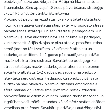
piedzīvojuši sava audzēkņa nāvi. Pētījumā tika izmantota
Traumatisko Sēru aptauja”, „Stresa pārvarēšanas stratēģiju
skala”, kā arī daļēji strukturēta intervija.
Apkopojot pētījuma rezultātus, tika konstatēta statistiski
nozīmīga negatīva korelācija starp aktīvi – prosociālo stresa
pārvarēšanas stratēģiju un sēru distresu pedagogiem, kuri
piedzīvojuši sava audzēkņa nāvi. Tas nozīmē, ka pedagogi,
kuri stresa situācijās rīkojas ar pilnu atdevi, problēmu risina,
nemēģinot no tās izvairīties, kā arī meklē atbalstu un
sadarbojas ar citiem, 1- 2 gadus pēc zaudējuma piedzīvo
mazāk izteiktu sēru distresu. Savukārt tie pedagogi, kuri
stresa situācijās mazāk sadarbojas ar citiem un nepieņem
apkārtējo atbalstu, 1-2 gadus pēc zaudējuma piedzīvo
izteiktāku sēru distresu. Pedagogi, kuri piedzīvojuši sava
audzēkņa nāvi, visvairāk piedzīvo izmaiņas emocionālajā
sfērā, mainās viņu attieksme pret dzīvi, notiek attiecību
pārvērtēšana ar citiem cilvēkiem. Mainās darba metodes un
ir grūtības vadīt mācību stundas, kā arī mēdz rasties dažādas
veselības problēmas. Savukārt, piedzīvojot audzēkņa nāvi,