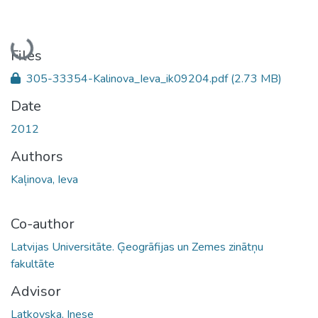
Loading...
Files
305-33354-Kalinova_Ieva_ik09204.pdf
(2.73 MB)
Date
2012
Authors
Kaļinova, Ieva
Co-author
Latvijas Universitāte. Ģeogrāfijas un Zemes zinātņu
fakultāte
Advisor
Latkovska, Inese