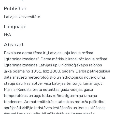
Publisher
Latvijas Universitāte
Language
N/A
Abstract
Bakalaura darba tēma ir „Latvijas upju ledus režīma
ilgtermiņa izmaiņas”. Darba mērķis ir izanalizēt ledus režīma
ilgtermiņa izmaiņas Latvijas upju hidroloģiskajos rajonos
laika posmā no 1951. līdz 2008. gadam. Darba pētnieciskajā
daļā analizēti meteoroloģisko un hidroloģisko novērojumu
staciju dati, kas aptver visu Latvijas teritoriju. Izmantojot
Manna-Kendala testu noteiktas gada vidējās gaisa
temperatūras un upju ledus režīma ilgtermiņa izmaiņu
tendences. Ar matemātiskās statistikas metožu palīdzību
aprēķināti vidējie ledstāves iestāšanās un ledus uzlūšanas
datumi Latvijas upēs, kā arī ledstāves ilgums dienās.