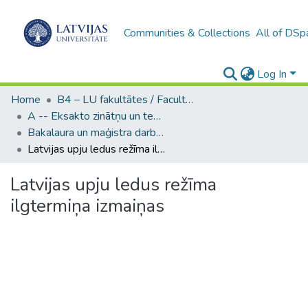
Communities & Collections
All of DSp
Log In
Home
B4 – LU fakultātes / Faculties of the UL
A -- Eksakto zinātņu un tehnoloģiju fakultāte / Faculty of Science and Technology
Bakalaura un maģistra darbi (EZTF) / Bachelor's and Master's theses
Latvijas upju ledus režīma ilgtermiņa izmaiņas
Latvijas upju ledus režīma
ilgtermiņa izmaiņas