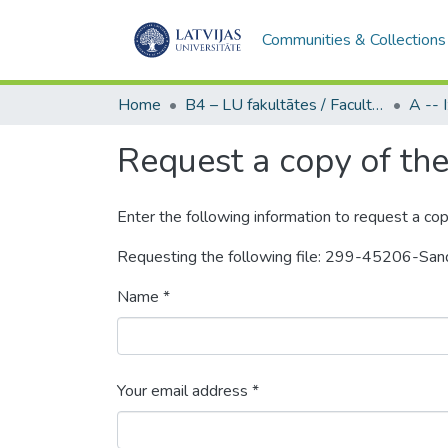
Communities & Collections
Home
B4 – LU fakultātes / Faculties of the UL
Request a copy of the 
Enter the following information to request a cop
Requesting the following file: 299-45206-Sa
Name *
Your email address *