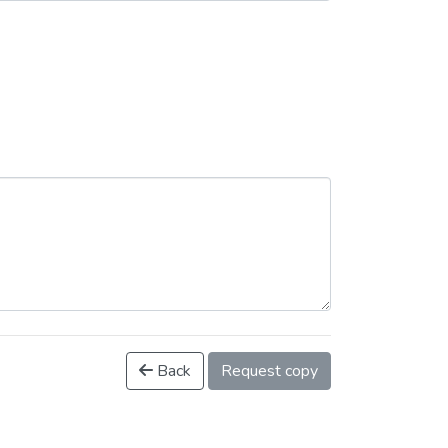
Back
Request copy