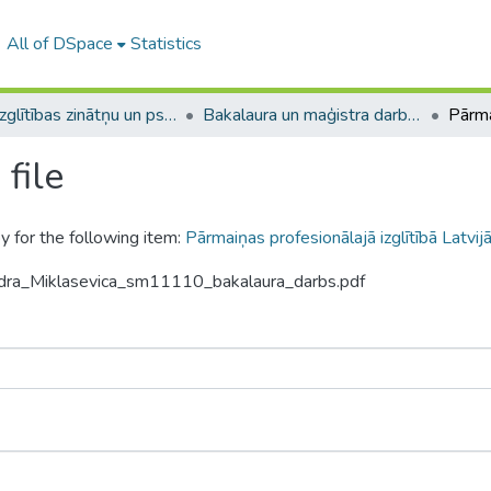
All of DSpace
Statistics
A -- Izglītības zinātņu un psiholoģijas fakultāte / Faculty of Education Sciences and Psychology
Bakalaura un maģistra darbi (PPMF) / Bachelor's and Master's theses
file
y for the following item:
Pārmaiņas profesionālajā izglītībā Latvi
ndra_Miklasevica_sm11110_bakalaura_darbs.pdf