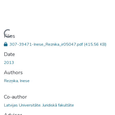
Loading...
Files
307-39471-Inese_Reznika_ir05047.pdf
(415.56 KB)
Date
2013
Authors
Rezņika, Inese
Co-author
Latvijas Universitāte. Juridiskā fakultāte