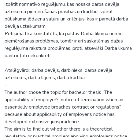
izpētīt normatīvo regulējumu, kas nosaka darba devēja
uzteikuma piemērošanas prasības un kārtību; izpētīt
būtiskuma jēdziena saturu un kritērijus, kas ir pamatā darba
devēja uzteikumam.
Pētījumā tika konstatēts, ka pastāv Darba likuma normu
piemērošanas problēmas, tomēr ir arī saskatāmas dažas
regulējuma rakstura problēmas, proti, atsevišķi Darba likuma
panti ir ļoti nekonkrēti.
Atslēgvārdi: darba devējs, darbinieks, darba devēja
uzteikums, darba līgums, darba kārtība.
-
The author chose the topic for bachelor thesis “The
applicability of employer's notice of termination when an
essentially employee breaches contract or regulations”
because about applicability of employer's notice has
developed extensive jurisprudence.
The aim is to find out whether there is a theoretical,
regulatory or practical problem applying employer's notice