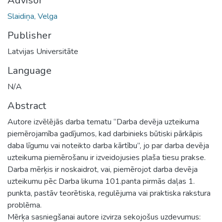
Advisor
Slaidiņa, Velga
Publisher
Latvijas Universitāte
Language
N/A
Abstract
Autore izvēlējās darba tematu “Darba devēja uzteikuma
piemērojamība gadījumos, kad darbinieks būtiski pārkāpis
daba līgumu vai noteikto darba kārtību”, jo par darba devēja
uzteikuma piemērošanu ir izveidojusies plaša tiesu prakse.
Darba mērķis ir noskaidrot, vai, piemērojot darba devēja
uzteikumu pēc Darba likuma 101.panta pirmās daļas 1.
punkta, pastāv teorētiska, regulējuma vai praktiska rakstura
problēma.
Mērķa sasniegšanai autore izvirza sekojošus uzdevumus: