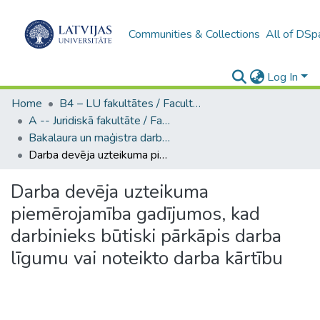
Communities & Collections
All of DSp
Log In
Home
B4 – LU fakultātes / Faculties of the UL
A -- Juridiskā fakultāte / Faculty of Law
Bakalaura un maģistra darbi (JF) / Bachelor's and Master's theses
Darba devēja uzteikuma piemērojamība gadījumos, kad darbinieks būtiski pārkāpis darba līgumu vai noteikto darba kārtību
Darba devēja uzteikuma
piemērojamība gadījumos, kad
darbinieks būtiski pārkāpis darba
līgumu vai noteikto darba kārtību