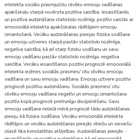
intelekta sociālo prasmju/citu cilvēku emociju vadīšanas
apakšskalu starpā novērota pozitīva saistība. Iesaistīšanās
un pozitīva audzināšana statistiski nozīmīgi, pozitīvi saistās ar
emocionālā intelekta apakšskalas rādītājiem emociju
izmantošanā. Vecāku audzināšanas pieejas fiziska sodīšana
un emociju uztveres starpā pastāv statistiski nozīmīga,
negatīva saistība, kā arī starp fizisku sodīšanu un savu
emociju vadīšanu pastāv statistiski nozīmīga, negatīva
saistība. Vecāku iesaistīšanos pozitīvi prognozē emocionālā
intelekta iezīmes sociālās prasmes/ citu cilvēku emociju
vadīšana un savu emociju vadīšana. Emociju uztvere pozitīvi
prognozē pozitīvu audzināšanu. Sociālās prasmes/ citu
cilvēku emociju vadīšana negatīvi un emociju izmantošana
pozitīvi kopā prognozē pretrunīgu disciplinēšanu. Savu
emociju vadīšana nelielā mērā prognozē tādu audzināšanas
pieeju, kā fiziska sodīšana. Vecāku emocionālā intelekta
rādītājos un vecāku audzināšanas pieejās vīriešu un sieviešu
izlasē tika konstatētas atšķirības. Audzināšanas pieejās -
iesaistīšanās un pozitīva audzināšana, kā arī emocionālā