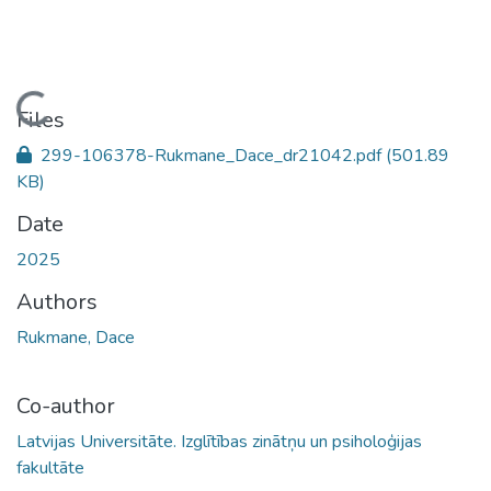
oading...
Files
299-106378-Rukmane_Dace_dr21042.pdf
(501.89
KB)
Date
2025
Authors
Rukmane, Dace
Co-author
Latvijas Universitāte. Izglītības zinātņu un psiholoģijas
fakultāte