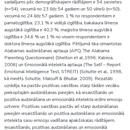
sadalījums pēc demogrāfiskajiem rādītājiem ir 54 sievietes
(n=54), vecumā no 23 līdz 54 gadiem un 50 vīrieši (n=50),
vecumā no 24 līdz 57 gadiem. 1 % no respondentiem ir
pamatizglītība, 23,1 % ir vidējā izglītība, bakalaura līmeņa
augstākā izglītība ir 40,3 %, maģistra līmeņa augstākā
izglītība ir 34,6 % un 1 % no visiem respondentiem ir
doktora līmeņa augstākā izglītība. Pētījumā tika izmantotas
Alabamas audzināšanas aptauja (APQ, The Alabama
Parenting Questionnaire) (Shelton et al.,1996; Kalniņa,
2006) un Emocionālā intelekta aptauja (The Self – Report
Emotional Intelligence Test, STREIT) (Schutte et al., 1998,
kā minēts Schutte, Malouff & Bhullar, 2009). Rezultāti
uzrādīja, ka pastāv pozitīvas saistības starp tādām vecāku
piekoptajām audzināšanas pieejām, kā iesaistīšanās un
pozitīva audzināšana un emocionālā intelekta iezīmi emociju
uztvere. Pozitīvas saistības pastāv arī starp audzināšanas
pieejām iesaistīšanās un pozitīva audzināšana un emocionālā
intelekta savu emociju vadīšana apakšskalas rādītājiem.
Iesaistīšanās, pozitīvas audzināšanas un emocionālā