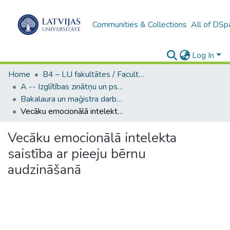
Communities & Collections
All of DSp
Log In
Home
B4 – LU fakultātes / Faculties of the UL
A -- Izglītības zinātņu un psiholoģijas fakultāte / Faculty of Education Sciences and Psychology
Bakalaura un maģistra darbi (PPMF) / Bachelor's and Master's theses
Vecāku emocionālā intelekta saistība ar pieeju bērnu audzināšanā
Vecāku emocionālā intelekta
saistība ar pieeju bērnu
audzināšanā