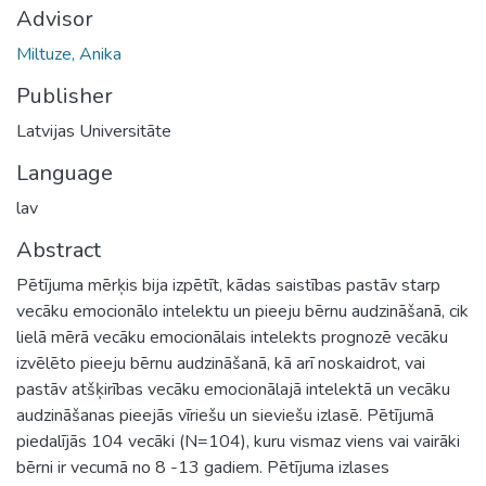
Advisor
Miltuze, Anika
Publisher
Latvijas Universitāte
Language
lav
Abstract
Pētījuma mērķis bija izpētīt, kādas saistības pastāv starp
vecāku emocionālo intelektu un pieeju bērnu audzināšanā, cik
lielā mērā vecāku emocionālais intelekts prognozē vecāku
izvēlēto pieeju bērnu audzināšanā, kā arī noskaidrot, vai
pastāv atšķirības vecāku emocionālajā intelektā un vecāku
audzināšanas pieejās vīriešu un sieviešu izlasē. Pētījumā
piedalījās 104 vecāki (N=104), kuru vismaz viens vai vairāki
bērni ir vecumā no 8 -13 gadiem. Pētījuma izlases