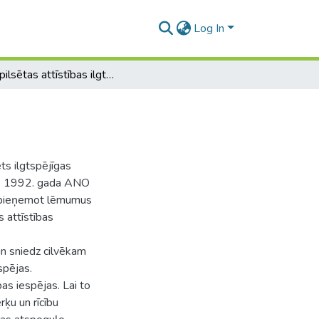
Log In
Cēsu pilsētas attīstības ilgtspējības novērtējums
ts ilgtspējīgas
kopš 1992. gada ANO
i, pieņemot lēmumus
s attīstības
 un sniedz cilvēkam
spējas.
bas iespējas. Lai to
rķu un rīcību