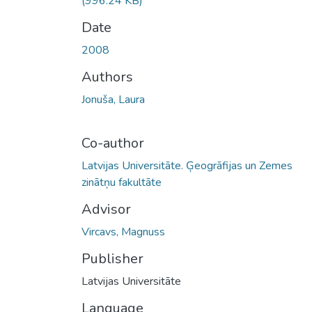
(996.24 KB)
Date
2008
Authors
Jonuša, Laura
Co-author
Latvijas Universitāte. Ģeogrāfijas un Zemes
zinātņu fakultāte
Advisor
Vircavs, Magnuss
Publisher
Latvijas Universitāte
Language