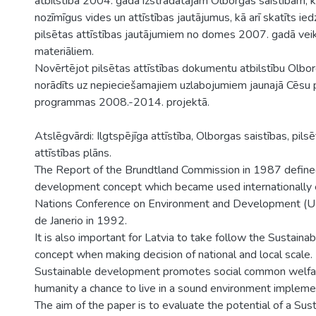
atbilstība 2004. gadā izstrādātajām Olborgas saistībām, 
nozīmīgus vides un attīstības jautājumus, kā arī skatīts ied
pilsētas attīstības jautājumiem no domes 2007. gadā vei
materiāliem.
Novērtējot pilsētas attīstības dokumentu atbilstību Olbor
norādīts uz nepieciešamajiem uzlabojumiem jaunajā Cēsu p
programmas 2008.-2014. projektā.
Atslēgvārdi: Ilgtspējīga attīstība, Olborgas saistības, pilsē
attīstības plāns.
The Report of the Brundtland Commission in 1987 define
development concept which became used internationally 
Nations Conference on Environment and Development (U
de Janerio in 1992.
It is also important for Latvia to take follow the Sustain
concept when making decision of national and local scale.
Sustainable development promotes social common welfar
humanity a chance to live in a sound environment implement
The aim of the paper is to evaluate the potential of a Sus