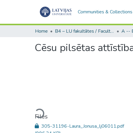
Communities & Collections
Home
B4 – LU fakultātes / Faculties of the UL
Cēsu pilsētas attīstīb
Loading...
Files
305-31196-Laura_Jonusa_lj06011.pdf