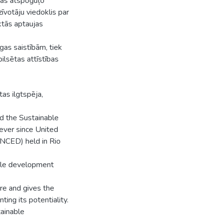
kas atspoguļo
zīvotāju viedoklis par
ktās aptaujas
gas saistībām, tiek
ilsētas attīstības
tas ilgtspēja,
d the Sustainable
ever since United
NCED) held in Rio
able development
e and gives the
ing its potentiality.
tainable