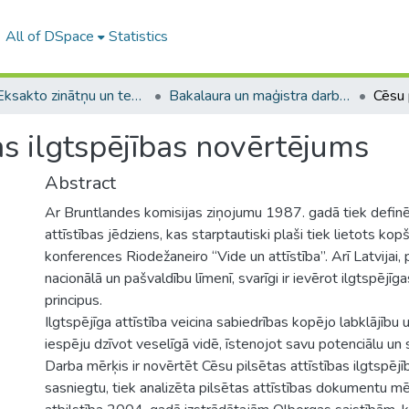
All of DSpace
Statistics
A -- Eksakto zinātņu un tehnoloģiju fakultāte / Faculty of Science and Technology
Bakalaura un maģistra darbi (EZTF) / Bachelor's and Master's theses
as ilgtspējības novērtējums
Abstract
Ar Bruntlandes komisijas ziņojumu 1987. gadā tiek definē
attīstības jēdziens, kas starptautiski plaši tiek lietots 
konferences Riodežaneiro “Vide un attīstība”. Arī Latvija
nacionālā un pašvaldību līmenī, svarīgi ir ievērot ilgtspējīga
principus.
Ilgtspējīga attīstība veicina sabiedrības kopējo labklājību
iespēju dzīvot veselīgā vidē, īstenojot savu potenciālu un 
Darba mērķis ir novērtēt Cēsu pilsētas attīstības ilgtspējī
sasniegtu, tiek analizēta pilsētas attīstības dokumentu mē