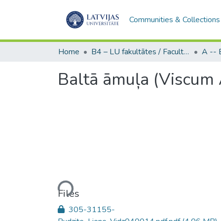
Communities & Collections
Home
B4 – LU fakultātes / Faculties of the UL
Baltā āmuļa (Viscum 
Loading...
Files
305-31155-