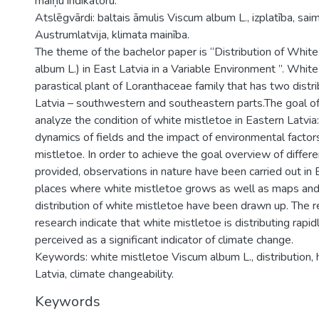
maiņu indikatoru.
Atslēgvārdi: baltais āmulis Viscum album L., izplatība, sai
Austrumlatvija, klimata mainība.
The theme of the bachelor paper is “Distribution of Whit
album L.) in East Latvia in a Variable Environment ”. Whit
parastical plant of Loranthaceae family that has two distri
Latvia – southwestern and southeastern parts.The goal of 
analyze the condition of white mistletoe in Eastern Latvia: 
dynamics of fields and the impact of environmental factors 
mistletoe. In order to achieve the goal overview of differen
provided, observations in nature have been carried out in 
places where white mistletoe grows as well as maps and
distribution of white mistletoe have been drawn up. The r
research indicate that white mistletoe is distributing rapid
perceived as a significant indicator of climate change.
Keywords: white mistletoe Viscum album L., distribution, 
Latvia, climate changeability.
Keywords