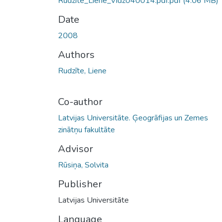
Rudzite_Liene_Vidz040014.pdf.pdf
(4.06 MB)
Date
2008
Authors
Rudzīte, Liene
Co-author
Latvijas Universitāte. Ģeogrāfijas un Zemes
zinātņu fakultāte
Advisor
Rūsiņa, Solvita
Publisher
Latvijas Universitāte
Language