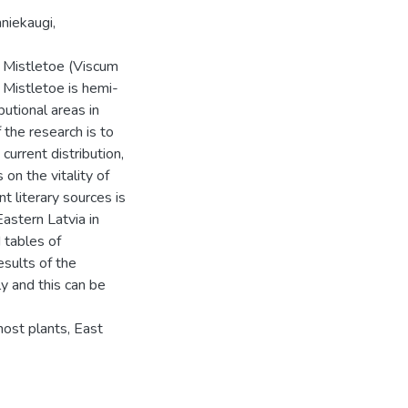
mniekaugi,
e Mistletoe (Viscum
e Mistletoe is hemi-
butional areas in
the research is to
current distribution,
on the vitality of
t literary sources is
Eastern Latvia in
 tables of
esults of the
ly and this can be
host plants, East