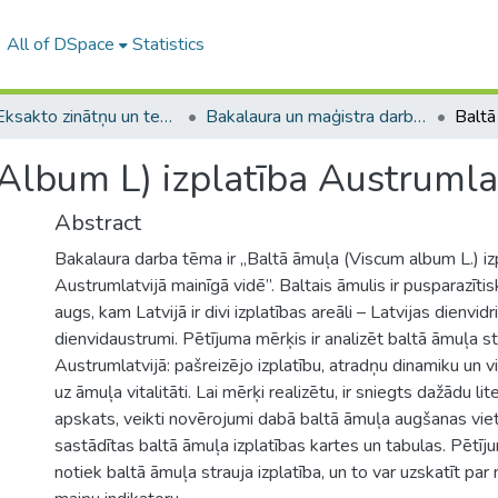
All of DSpace
Statistics
A -- Eksakto zinātņu un tehnoloģiju fakultāte / Faculty of Science and Technology
Bakalaura un maģistra darbi (EZTF) / Bachelor's and Master's theses
Album L) izplatība Austrumlat
Abstract
Bakalaura darba tēma ir „Baltā āmuļa (Viscum album L.) iz
Austrumlatvijā mainīgā vidē”. Baltais āmulis ir pusparazīti
augs, kam Latvijā ir divi izplatības areāli – Latvijas dienvid
dienvidaustrumi. Pētījuma mērķis ir analizēt baltā āmuļa st
Austrumlatvijā: pašreizējo izplatību, atradņu dinamiku un v
uz āmuļa vitalitāti. Lai mērķi realizētu, ir sniegts dažādu li
apskats, veikti novērojumi dabā baltā āmuļa augšanas viet
sastādītas baltā āmuļa izplatības kartes un tabulas. Pētīju
notiek baltā āmuļa strauja izplatība, un to var uzskatīt par