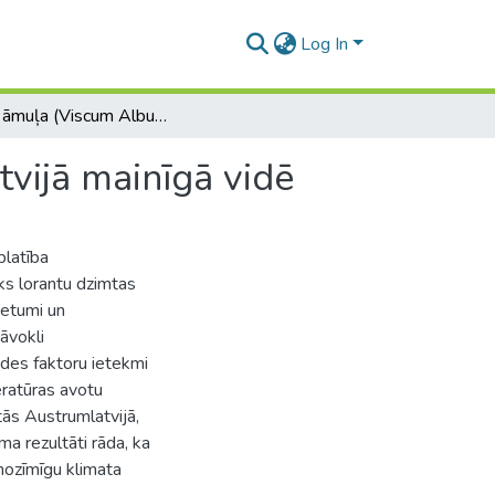
Log In
Baltā āmuļa (Viscum Album L) izplatība Austrumlatvijā mainīgā vidē
vijā mainīgā vidē
platība
sks lorantu dzimtas
rietumi un
āvokli
ides faktoru ietekmi
teratūras avotu
ās Austrumlatvijā,
ma rezultāti rāda, ka
 nozīmīgu klimata