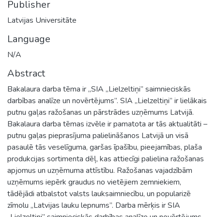
Publisher
Latvijas Universitāte
Language
N/A
Abstract
Bakalaura darba tēma ir „SIA „Lielzeltiņi” saimnieciskās
darbības analīze un novērtējums”. SIA „Lielzeltiņi” ir lielākais
putnu gaļas ražošanas un pārstrādes uzņēmums Latvijā.
Bakalaura darba tēmas izvēle ir pamatota ar tās aktualitāti –
putnu gaļas pieprasījuma palielināšanos Latvijā un visā
pasaulē tās veselīguma, garšas īpašību, pieejamības, plaša
produkcijas sortimenta dēļ, kas attiecīgi palielina ražošanas
apjomus un uzņēmuma attīstību. Ražošanas vajadzībām
uzņēmums iepērk graudus no vietējiem zemniekiem,
tādējādi atbalstot valsts lauksaimniecību, un popularizē
zīmolu „Latvijas lauku lepnums”. Darba mērķis ir SIA
„Lielzeltiņi” saimnieciskās darbības analīze un novērtējums,