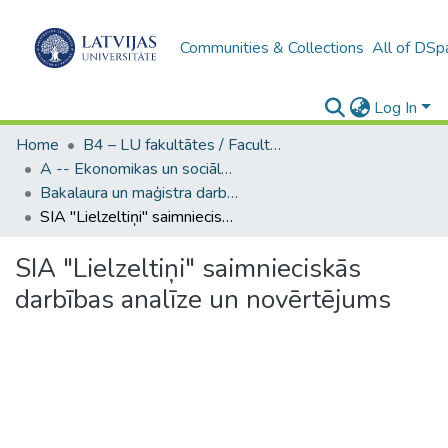
Communities & Collections
All of DSp
Log In
Home
B4 – LU fakultātes / Faculties of the UL
A -- Ekonomikas un sociālo zinātņu fakultāte / Faculty of Economics and Social Sciences
Bakalaura un maģistra darbi (ESZF) / Bachelor's and Master's theses
SIA "Lielzeltiņi" saimnieciskās darbības analīze un novērtējums
SIA "Lielzeltiņi" saimnieciskās
darbības analīze un novērtējums