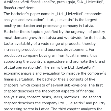
Atslēgas vārdi: finanšu analīze, putnu gaļa, SIA „Lielzeltiņi”,
finanšu koeficienti.
The bachelor`s paper name is „Ltd. „Lielzeltini” economics
analysis and evaluation” . Ltd. „Lielzeltini” is the largest
poultry production and processing company in Latvia.
Bachelor thesis topic is justified by the urgency – of poultry
meat demand growth in Latvia and worldwide for its health,
taste, availability of a wide range of products, thereby
increasing production and business development. For
production company buys grain from local farmers, thus
supporting the country`s agriculture and promote the brand
of „Latvian rural pride”. The aim is the Ltd. „Lielzeltini”
economic analysis and evaluation to improve the company`s
finansial situation. The bachelor thesis consists of five
chapters, which consists of several sub-divisions. The first
chapter describes the theoretical aspects of financial
analysis: aim, content, tasks, users, methods. The second
chapter describes the company Ltd. „Lielzeltini” and poultry
processing sector in Latvia. The third chapter analyzes the