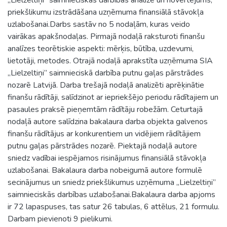
priekšlikumu izstrādāšana uzņēmuma finansiālā stāvokļa
uzlabošanai.Darbs sastāv no 5 nodaļām, kuras veido
vairākas apakšnodaļas. Pirmajā nodaļā raksturoti finanšu
analīzes teorētiskie aspekti: mērķis, būtība, uzdevumi,
lietotāji, metodes. Otrajā nodaļā aprakstīta uzņēmuma SIA
„Lielzeltiņi” saimnieciskā darbība putnu gaļas pārstrādes
nozarē Latvijā. Darba trešajā nodaļā analizēti aprēķinātie
finanšu rādītāji, salīdzinot ar iepriekšējo periodu rādītajiem un
pasaules praksē pieņemtām rādītāju robežām. Ceturtajā
nodaļā autore salīdzina bakalaura darba objekta galvenos
finanšu rādītājus ar konkurentiem un vidējiem rādītājiem
putnu gaļas pārstrādes nozarē. Piektajā nodaļā autore
sniedz vadībai iespējamos risinājumus finansiālā stāvokļa
uzlabošanai. Bakalaura darba nobeigumā autore formulē
secinājumus un sniedz priekšlikumus uzņēmuma „Lielzeltiņi”
saimnieciskās darbības uzlabošanai.Bakalaura darba apjoms
ir 72 lapaspuses, tas satur 26 tabulas, 6 attēlus, 21 formulu.
Darbam pievienoti 9 pielikumi.