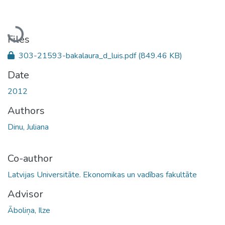
Loading...
Files
303-21593-bakalaura_d_luis.pdf
(849.46 KB)
Date
2012
Authors
Dinu, Juliana
Co-author
Latvijas Universitāte. Ekonomikas un vadības fakultāte
Advisor
Āboliņa, Ilze