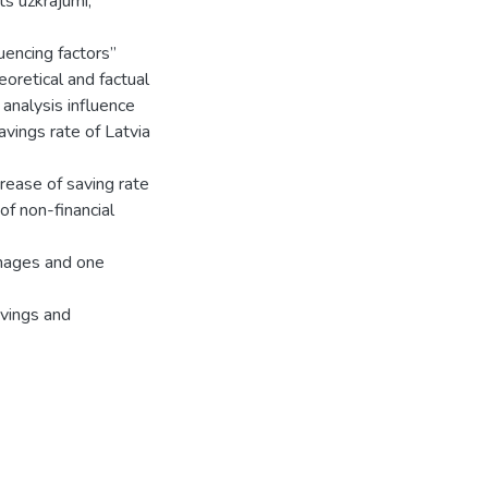
ts uzkrājumi,
uencing factors”
eoretical and factual
 analysis influence
avings rate of Latvia
crease of saving rate
of non-financial
images and one
avings and