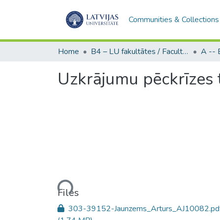
Communities & Collections
Home
B4 – LU fakultātes / Faculties of the UL
Uzkrājumu pēckrīzes 
Loading...
Files
303-39152-Jaunzems_Arturs_AJ10082.pd