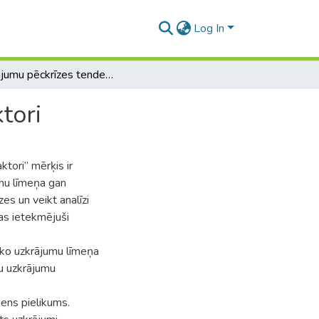
Log In
Uzkrājumu pēckrīzes tendences un ietekmējošie faktori
tori
tori” mērķis ir
umu līmeņa gan
es un veikt analīzi
kas ietekmējuši
āko uzkrājumu līmeņa
bu uzkrājumu
iens pielikums.