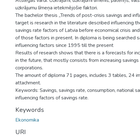
Atslēgas vārdi: Uzkrājumi, uzkrājumi līmenis, patēriņš, vals
uzkrājumu līmeņa ietekmējošie faktori.
The bachelor thesis „Trends of post-crisis savings and infl
target is research in the literature described influencing th
savings rate factors of Latvia before economical crisis and
of those factors in present. In diploma is being searched s
influencing factors since 1995 till the present
Results of research shows that there is a forecasts for in
in the future, that mostly consists from increasing savings 
corporations.
The amount of diploma 71 pages, includes 3 tables, 24 
attachment.
Keywords: Savings, savings rate, consumption, national s
influencing factors of savings rate.
Keywords
Ekonomika
URI