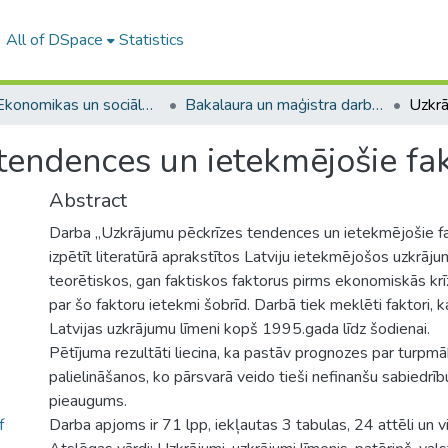
All of DSpace
Statistics
A -- Ekonomikas un sociālo zinātņu fakultāte / Faculty of Economics and Social Sciences
Bakalaura un maģistra darbi (ESZF) / Bachelor's and Master's theses
tendences un ietekmējošie fak
Abstract
Darba „Uzkrājumu pēckrīzes tendences un ietekmējošie fak
izpētīt literatūrā aprakstītos Latviju ietekmējošos uzkrāj
teorētiskos, gan faktiskos faktorus pirms ekonomiskās krīz
par šo faktoru ietekmi šobrīd. Darbā tiek meklēti faktori, 
Latvijas uzkrājumu līmeni kopš 1995.gada līdz šodienai.
Pētījuma rezultāti liecina, ka pastāv prognozes par turpm
palielināšanos, ko pārsvarā veido tieši nefinanšu sabiedrī
pieaugums.
f
Darba apjoms ir 71 lpp, iekļautas 3 tabulas, 24 attēli un v