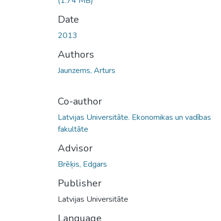
(1.74 MB)
Date
2013
Authors
Jaunzems, Arturs
Co-author
Latvijas Universitāte. Ekonomikas un vadības
fakultāte
Advisor
Brēķis, Edgars
Publisher
Latvijas Universitāte
Language