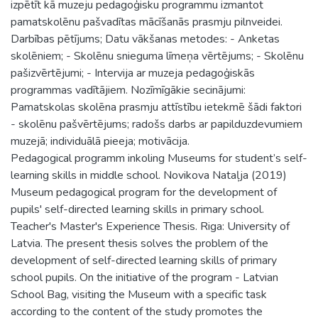
izpētīt kā muzeju pedagoģisku programmu izmantot
pamatskolēnu pašvadītas mācīšanās prasmju pilnveidei.
Darbības pētījums; Datu vākšanas metodes: - Anketas
skolēniem; - Skolēnu snieguma līmeņa vērtējums; - Skolēnu
pašizvērtējumi; - Intervija ar muzeja pedagoģiskās
programmas vadītājiem. Nozīmīgākie secinājumi:
Pamatskolas skolēna prasmju attīstību ietekmē šādi faktori
- skolēnu pašvērtējums; radošs darbs ar papilduzdevumiem
muzejā; individuālā pieeja; motivācija.
Pedagogical programm inkoling Museums for student’s self-
learning skills in middle school. Novikova Nataļja (2019)
Museum pedagogical program for the development of
pupils' self-directed learning skills in primary school.
Teacher's Master's Experience Thesis. Riga: University of
Latvia. The present thesis solves the problem of the
development of self-directed learning skills of primary
school pupils. On the initiative of the program - Latvian
School Bag, visiting the Museum with a specific task
according to the content of the study promotes the