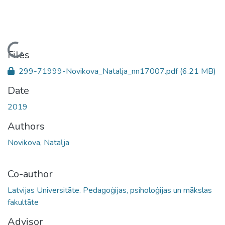
Loading...
Files
299-71999-Novikova_Natalja_nn17007.pdf
(6.21 MB)
Date
2019
Authors
Novikova, Nataļja
Co-author
Latvijas Universitāte. Pedagoģijas, psiholoģijas un mākslas
fakultāte
Advisor