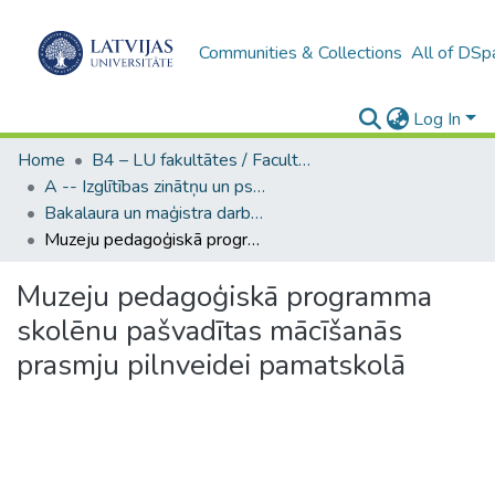
Communities & Collections
All of DSp
Log In
Home
B4 – LU fakultātes / Faculties of the UL
A -- Izglītības zinātņu un psiholoģijas fakultāte / Faculty of Education Sciences and Psychology
Bakalaura un maģistra darbi (PPMF) / Bachelor's and Master's theses
Muzeju pedagoģiskā programma skolēnu pašvadītas mācīšanās prasmju pilnveidei pamatskolā
Muzeju pedagoģiskā programma
skolēnu pašvadītas mācīšanās
prasmju pilnveidei pamatskolā