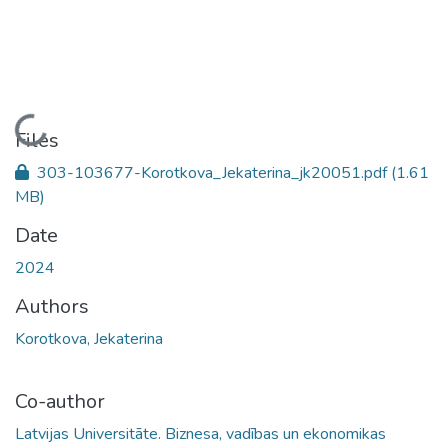
Loading...
Files
303-103677-Korotkova_Jekaterina_jk20051.pdf
(1.61
MB)
Date
2024
Authors
Korotkova, Jekaterina
Co-author
Latvijas Universitāte. Biznesa, vadības un ekonomikas