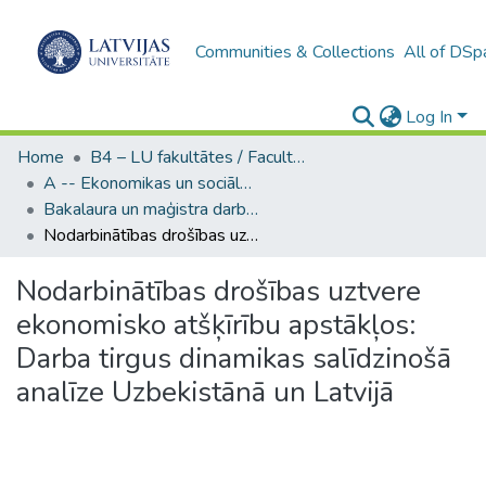
Communities & Collections
All of DSp
Log In
Home
B4 – LU fakultātes / Faculties of the UL
A -- Ekonomikas un sociālo zinātņu fakultāte / Faculty of Economics and Social Sciences
Bakalaura un maģistra darbi (ESZF) / Bachelor's and Master's theses
Nodarbinātības drošības uztvere ekonomisko atšķīrību apstākļos: Darba tirgus dinamikas salīdzinošā analīze Uzbekistānā un Latvijā
Nodarbinātības drošības uztvere
ekonomisko atšķīrību apstākļos:
Darba tirgus dinamikas salīdzinošā
analīze Uzbekistānā un Latvijā