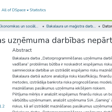
All of DSpace
Statistics
A -- Ekonomikas un sociālo zinātņu fakultāte / Faculty of Economics and Social Sciences
Bakalaura un maģistra darbi (ESZF) / Bachelor's and Master's theses
 uzņēmuma darbības nepārtr
Abstract
Bakalaura darba „Datorprogrammēšanas uzņēmuma darbīb
vadīšana” problēmas būtība ir noskaidrot iespējamus ris
saimnieciskai darbībai un izstrādāt iespējamo risku mazi
Bakalaura darbā autore analizēja risku klasifikāciju, finanš
metodes, izstrādāja bankrota riska prognozēšanas modeli, 
mazināšanas pasākumus uzņēmuma iekšējiem riskiem.
Pētījuma mērķis ir analizēt iespējamus finanšu riskus un b
vārbūtību uzņēmumam, analizēt uzņēmuma SIA „Gaming” ā
1.2
riskus, kā arī izstrādāt mazināšanas pasākumus uzņēmuma 