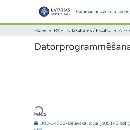
Communities & Collections
Home
B4 – LU fakultātes / Faculties of the UL
Datorprogrammēšanas
Loading...
Files
303-34792-Belavska_Julija_jb09143.pdf
(