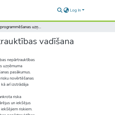
Log In
Datorprogrammēšanas uzņēmuma darbības nepārtrauktības vadīšana
auktības vadīšana
as nepārtrauktības
kus uzņēmuma
nāšanas pasākumus.
u risku novērtēšanas
kā arī izstrādāja
ankrota riska
rējus un iekšējus
iekšējiem riskiem.