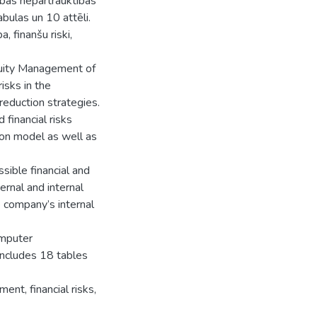
as nepārtrauktības
bulas un 10 attēli.
, finanšu riski,
nuity Management of
isks in the
reduction strategies.
 financial risks
ion model as well as
ssible financial and
ernal and internal
e company’s internal
omputer
ncludes 18 tables
nt, financial risks,