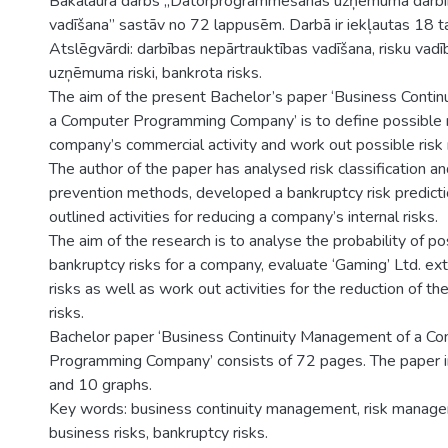
Bakalaura darbs „Datorprogrammēšanas uzņēmuma darbīb
vadīšana” sastāv no 72 lappusēm. Darbā ir iekļautas 18 ta
Atslēgvārdi: darbības nepārtrauktības vadīšana, risku vadība
uzņēmuma riski, bankrota risks.
The aim of the present Bachelor’s paper ‘Business Conti
a Computer Programming Company’ is to define possible r
company’s commercial activity and work out possible risk 
The author of the paper has analysed risk classification and
prevention methods, developed a bankruptcy risk predict
outlined activities for reducing a company’s internal risks.
The aim of the research is to analyse the probability of po
bankruptcy risks for a company, evaluate ‘Gaming’ Ltd. ext
risks as well as work out activities for the reduction of th
risks.
Bachelor paper ‘Business Continuity Management of a C
Programming Company’ consists of 72 pages. The paper i
and 10 graphs.
Key words: business continuity management, risk manageme
business risks, bankruptcy risks.