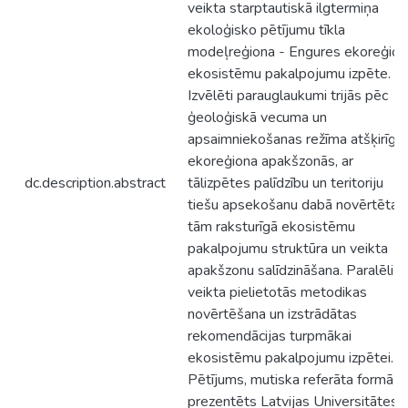
veikta starptautiskā ilgtermiņa
ekoloģisko pētījumu tīkla
modeļreģiona - Engures ekoreģion
ekosistēmu pakalpojumu izpēte.
Izvēlēti parauglaukumi trijās pēc
ģeoloģiskā vecuma un
apsaimniekošanas režīma atšķirīgā
ekoreģiona apakšzonās, ar
dc.description.abstract
tālizpētes palīdzību un teritoriju
tiešu apsekošanu dabā novērtēta
tām raksturīgā ekosistēmu
pakalpojumu struktūra un veikta
apakšzonu salīdzināšana. Paralēli
veikta pielietotās metodikas
novērtēšana un izstrādātas
rekomendācijas turpmākai
ekosistēmu pakalpojumu izpētei.
Pētījums, mutiska referāta formā ir
prezentēts Latvijas Universitātes