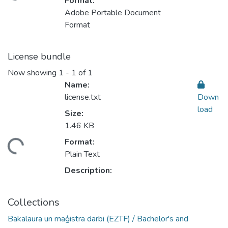
Format:
Adobe Portable Document
Format
License bundle
Now showing
1 - 1 of 1
Name:
license.txt
Down
load
Size:
1.46 KB
Format:
ding...
Plain Text
Description:
Collections
Bakalaura un maģistra darbi (EZTF) / Bachelor's and