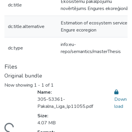
Ekosistēmu pakalpojumu
dc.title
novērtējums Engures ekoreģionā
Estimation of ecosystem services i
dc.title.alternative
Engure ecoregion
info:eu-
dc.type
repo/semantics/masterThesis
Files
Original bundle
Now showing
1 - 1 of 1
Name:
305-53361-
Down
Pakalna_Liga_lp11055.pdf
load
Size:
4.07 MB
ding...