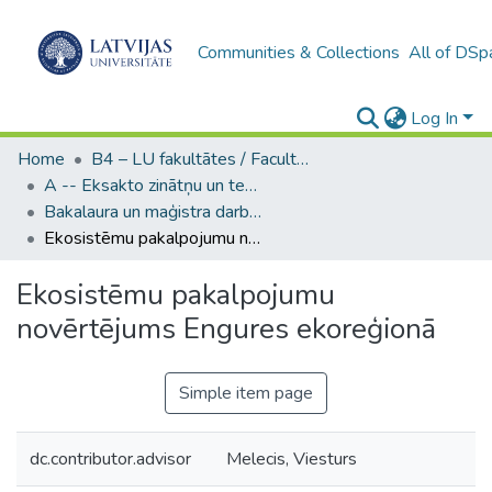
Communities & Collections
All of DSp
Log In
Home
B4 – LU fakultātes / Faculties of the UL
A -- Eksakto zinātņu un tehnoloģiju fakultāte / Faculty of Science and Technology
Bakalaura un maģistra darbi (EZTF) / Bachelor's and Master's theses
Ekosistēmu pakalpojumu novērtējums Engures ekoreģionā
Ekosistēmu pakalpojumu
novērtējums Engures ekoreģionā
Simple item page
dc.contributor.advisor
Melecis, Viesturs