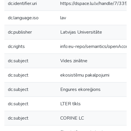
dc.identifier.uri
https://dspace.lu.lv/handle/7/335
dc.language.iso
lav
dc.publisher
Latvijas Universitāte
dc.rights
info:eu-repo/semantics/openAcces
dc.subject
Vides zinātne
dc.subject
ekosistēmu pakalpojumi
dc.subject
Engures ekoreģions
dc.subject
LTER tīkls
dc.subject
CORINE LC