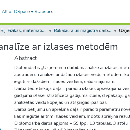
All of DSpace
Statistics
B --- Bij. Fizikas, matemātikas un optometrijas fakultātes studentu noslēguma darbi / Faculty of Physics, Mathematics and Optometry - Graduate works
Bakalaura un maģistra darbi (FMOF) / Bachelor's and Master's theses
nalīze ar izlases metodēm
Abstract
Diplomdarbs „Uzņēmuma darbības analīze ar izlases metod
apstrādei un analīzei ar dažādu izlases veidu metodēm, kā a
iegūti ar dažādiem izlases veidiem, salīdzinājumam.
Darba teorētiskajā daļā ir parādīti izlases apsekojuma veid
gadījuma izlase, stratificētā gadījuma izlase, divpakāpju ga
analizētas veidu kopējas un atšķirīgas īpašības.
Darba pētījumu un aprēķina daļā ir parādīti parametru novē
kas ir iegūtie ar trim izlases veidiem. Ir dots aprēķina rezul
Diplomdarba darba apjoms – 59 lpp., 13 tabulas, 3 attēli. 