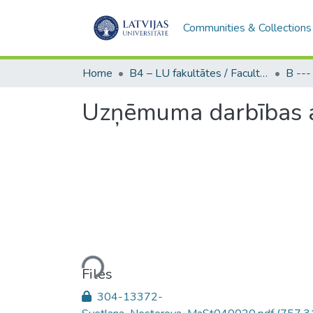
Communities & Collections
Home
B4 – LU fakultātes / Faculties of the UL
Uzņēmuma darbības a
Loading...
Files
304-13372-