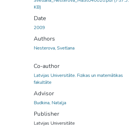
Svetlana_Nesterova_MaSt040020.pdf
(757.3
KB)
Date
2009
Authors
Nesterova, Svetlana
Co-author
Latvijas Universitāte. Fizikas un matemātikas
fakultāte
Advisor
Budkina, Nataļja
Publisher
Latvijas Universitāte