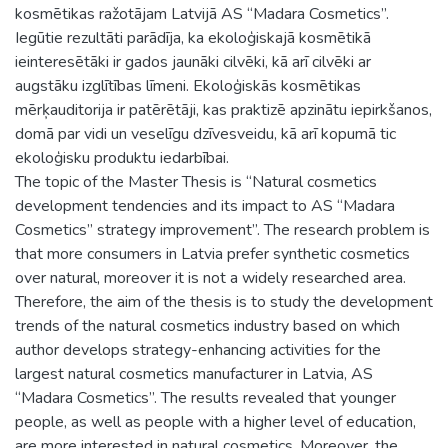
kosmētikas ražotājam Latvijā AS “Madara Cosmetics”.
Iegūtie rezultāti parādīja, ka ekoloģiskajā kosmētikā
ieinteresētāki ir gados jaunāki cilvēki, kā arī cilvēki ar
augstāku izglītības līmeni. Ekoloģiskās kosmētikas
mērķauditorija ir patērētāji, kas praktizē apzinātu iepirkšanos,
domā par vidi un veselīgu dzīvesveidu, kā arī kopumā tic
ekoloģisku produktu iedarbībai.
The topic of the Master Thesis is “Natural cosmetics
development tendencies and its impact to AS “Madara
Cosmetics” strategy improvement”. The research problem is
that more consumers in Latvia prefer synthetic cosmetics
over natural, moreover it is not a widely researched area.
Therefore, the aim of the thesis is to study the development
trends of the natural cosmetics industry based on which
author develops strategy-enhancing activities for the
largest natural cosmetics manufacturer in Latvia, AS
“Madara Cosmetics”. The results revealed that younger
people, as well as people with a higher level of education,
are more interested in natural cosmetics. Moreover, the