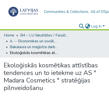
Communities & Collections
All of DSp
Log In
Home
B4 – LU fakultātes / Faculties of the UL
A -- Ekonomikas un sociālo zinātņu fakultāte / Faculty of Economics and Social Sciences
Bakalaura un maģistra darbi (ESZF) / Bachelor's and Master's theses
Ekoloģiskās kosmētikas attīstības tendences un to ietekme uz AS " Madara Cosmetics " stratēģijas pilnveidošanu
Ekoloģiskās kosmētikas attīstības
tendences un to ietekme uz AS "
Madara Cosmetics " stratēģijas
pilnveidošanu