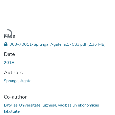
Loading...
Files
303-70011-Sprunga_Agate_al17083.pdf
(2.36 MB)
Date
2019
Authors
Sprunga, Agate
Co-author
Latvijas Universitāte. Biznesa, vadības un ekonomikas
fakultāte