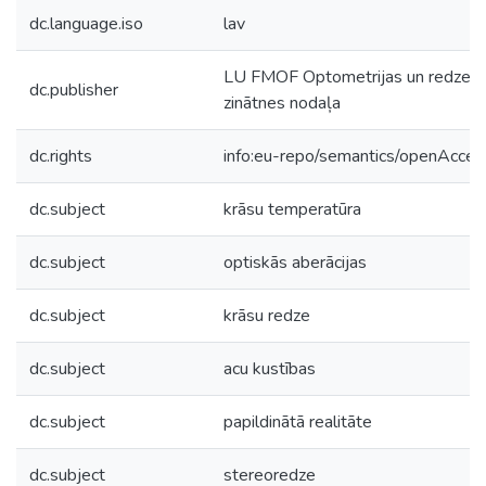
dc.language.iso
lav
LU FMOF Optometrijas un redzes
dc.publisher
zinātnes nodaļa
dc.rights
info:eu-repo/semantics/openAcces
dc.subject
krāsu temperatūra
dc.subject
optiskās aberācijas
dc.subject
krāsu redze
dc.subject
acu kustības
dc.subject
papildinātā realitāte
dc.subject
stereoredze