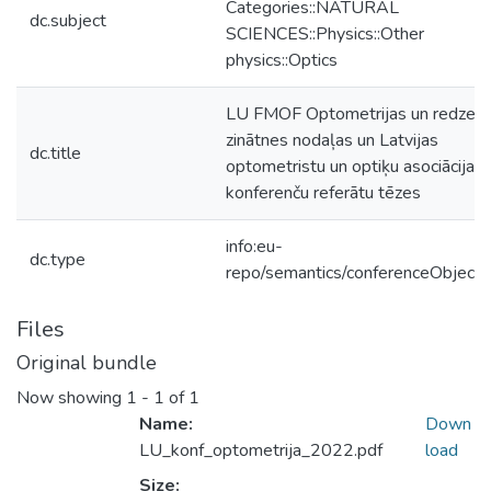
Categories::NATURAL
dc.subject
SCIENCES::Physics::Other
physics::Optics
LU FMOF Optometrijas un redzes
zinātnes nodaļas un Latvijas
dc.title
optometristu un optiķu asociācijas
konferenču referātu tēzes
info:eu-
dc.type
repo/semantics/conferenceObject
Files
Original bundle
Now showing
1 - 1 of 1
Name:
Down
LU_konf_optometrija_2022.pdf
load
Size: