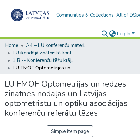
Communities & Collections
All of DSp
Log In
Home
A4 – LU konferenču materiāli / Conference papers of the UL
LU ikgadējā zinātniskā konference / Scientific Conference of the University of Latvia
1 B -- Konferenču tēžu krājumi (LU) / Conference abstracts
LU FMOF Optometrijas un redzes zinātnes nodaļas un Latvijas optometristu un optiķu asociācijas konferenču referātu tēzes
LU FMOF Optometrijas un redzes
zinātnes nodaļas un Latvijas
optometristu un optiķu asociācijas
konferenču referātu tēzes
Simple item page