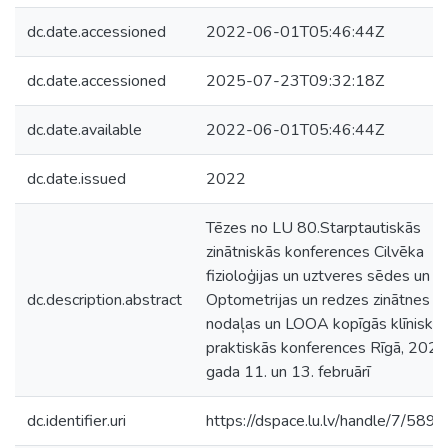
dc.date.accessioned
2022-06-01T05:46:44Z
dc.date.accessioned
2025-07-23T09:32:18Z
dc.date.available
2022-06-01T05:46:44Z
dc.date.issued
2022
Tēzes no LU 80.Starptautiskās
zinātniskās konferences Cilvēka
fizioloģijas un uztveres sēdes un 
dc.description.abstract
Optometrijas un redzes zinātnes
nodaļas un LOOA kopīgās klīniski
praktiskās konferences Rīgā, 2022
gada 11. un 13. februārī
dc.identifier.uri
https://dspace.lu.lv/handle/7/589