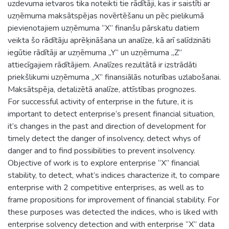
uzdevuma ietvaros tika noteikti tie rādītāji, kas ir saistīti ar
uzņēmuma maksātspējas novērtēšanu un pēc pielikumā
pievienotajiem uzņēmuma “X” finanšu pārskatu datiem
veikta šo rādītāju aprēķināšana un analīze, kā arī salīdzināti
iegūtie rādītāji ar uzņēmuma „Y” un uzņēmuma „Z”
attiecīgajiem rādītājiem. Analīzes rezultātā ir izstrādāti
priekšlikumi uzņēmuma „X” finansiālās noturības uzlabošanai.
Maksātspēja, detalizētā analīze, attīstības prognozes.
For successful activity of enterprise in the future, it is
important to detect enterprise’s present financial situation,
it’s changes in the past and direction of development for
timely detect the danger of insolvency, detect whys of
danger and to find possibilities to prevent insolvency.
Objective of work is to explore enterprise “X” financial
stability, to detect, what’s indices characterize it, to compare
enterprise with 2 competitive enterprises, as well as to
frame propositions for improvement of financial stability. For
these purposes was detected the indices, who is liked with
enterprise solvency detection and with enterprise “X” data