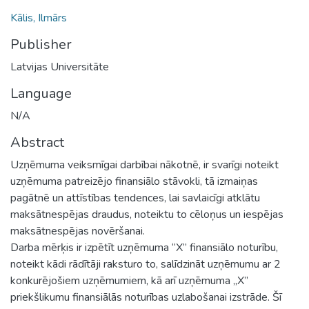
Kālis, Ilmārs
Publisher
Latvijas Universitāte
Language
N/A
Abstract
Uzņēmuma veiksmīgai darbībai nākotnē, ir svarīgi noteikt
uzņēmuma patreizējo finansiālo stāvokli, tā izmaiņas
pagātnē un attīstības tendences, lai savlaicīgi atklātu
maksātnespējas draudus, noteiktu to cēloņus un iespējas
maksātnespējas novēršanai.
Darba mērķis ir izpētīt uzņēmuma “X” finansiālo noturību,
noteikt kādi rādītāji raksturo to, salīdzināt uzņēmumu ar 2
konkurējošiem uzņēmumiem, kā arī uzņēmuma „X”
priekšlikumu finansiālās noturības uzlabošanai izstrāde. Šī