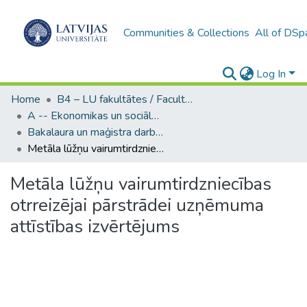
Communities & Collections
All of DSp
Log In
Home
B4 – LU fakultātes / Faculties of the UL
A -- Ekonomikas un sociālo zinātņu fakultāte / Faculty of Economics and Social Sciences
Bakalaura un maģistra darbi (ESZF) / Bachelor's and Master's theses
Metāla lūžņu vairumtirdzniecības otrreizējai pārstrādei uzņēmuma attīstības izvērtējums
Metāla lūžņu vairumtirdzniecības
otrreizējai pārstrādei uzņēmuma
attīstības izvērtējums