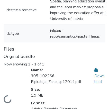
Spatial planning education evalutio
and the labor market: proposals fo
dc.title.alternative
improving the education offer at th
University of Latvia
info:eu-
dc.type
repo/semantics/masterThesis
Files
Original bundle
Now showing
1 - 1 of 1
Name:
305-102266-
Down
Pipkaleja_Zane_zp17014.pdf
load
Size:
1.9 MB
Loading...
Format: