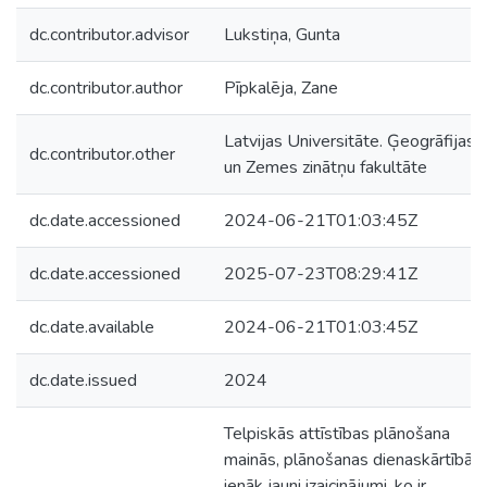
dc.contributor.advisor
Lukstiņa, Gunta
dc.contributor.author
Pīpkalēja, Zane
Latvijas Universitāte. Ģeogrāfijas
dc.contributor.other
un Zemes zinātņu fakultāte
dc.date.accessioned
2024-06-21T01:03:45Z
dc.date.accessioned
2025-07-23T08:29:41Z
dc.date.available
2024-06-21T01:03:45Z
dc.date.issued
2024
Telpiskās attīstības plānošana
mainās, plānošanas dienaskārtībā
ienāk jauni izaicinājumi, ko ir