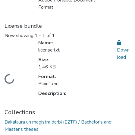
Adobe Portable Document
Format
License bundle
Now showing
1 - 1 of 1
Name:
license.txt
Down
load
Size:
1.46 KB
Format:
Loading...
Plain Text
Description:
Collections
Bakalaura un maģistra darbi (EZTF) / Bachelor's and
Master's theses