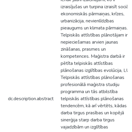
izraisījušas un turpina izraisīt sociāli
ekonomiskās pārmaiņas, krīzes,
urbanizācija, nevienlīdzības
pieaugums un klimata pārmaiņas.
Telpiskās attīstības plānotājam ir
nepieciešamas arvien jaunas
zināšanas, prasmes un
kompetences. Maģistra darbā ir
pētīta telpiskās attīstības
plānošanas izglītības evolūcija, LU
Telpiskās attīstības plānošanas
profesionālā maģistra studiju
programma un tās atbilstība
dc.description.abstract
telpiskās attīstības plānošanas
tendencēm, kā arī vērtēts, kādas ir
darba tirgus prasības un kopējā
sinerģija starp darba tirgus
vajadzībām un izglītības