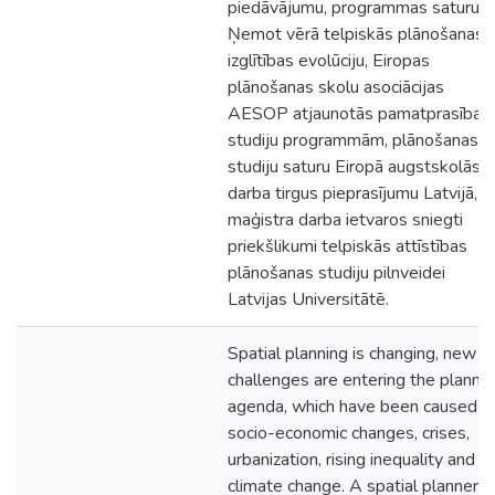
piedāvājumu, programmas saturu.
Ņemot vērā telpiskās plānošanas
izglītības evolūciju, Eiropas
plānošanas skolu asociācijas
AESOP atjaunotās pamatprasības
studiju programmām, plānošanas
studiju saturu Eiropā augstskolās 
darba tirgus pieprasījumu Latvijā,
maģistra darba ietvaros sniegti
priekšlikumi telpiskās attīstības
plānošanas studiju pilnveidei
Latvijas Universitātē.
Spatial planning is changing, new
challenges are entering the planni
agenda, which have been caused b
socio-economic changes, crises,
urbanization, rising inequality and
climate change. A spatial planner