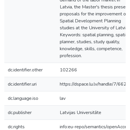
demand of the labor market in
Latvia, the Master's thesis presen
proposals for the improvement of
Spatial Development Planning
studies at the University of Latvia.
Keywords: spatial planning, spatial
planner, studies, study quality,
knowledge, skills, competence,
profession.
dc.identifier.other
102266
dc.identifier.uri
https://dspace.lu.lv/handle/7/662
dc.language.iso
lav
dc.publisher
Latvijas Universitāte
dc.rights
info:eu-repo/semantics/openAcces