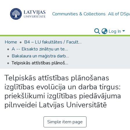
Communities & Collections
All of DSp
Log In
Home
B4 – LU fakultātes / Faculties of the UL
A -- Eksakto zinātņu un tehnoloģiju fakultāte / Faculty of Science and Technology
Bakalaura un maģistra darbi (EZTF) / Bachelor's and Master's theses
Telpiskās attīstības plānošanas izglītības evolūcija un darba tirgus: priekšlikumi izglītības piedāvājuma pilnveidei Latvijas Universitātē
Telpiskās attīstības plānošanas
izglītības evolūcija un darba tirgus:
priekšlikumi izglītības piedāvājuma
pilnveidei Latvijas Universitātē
Simple item page