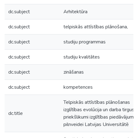
dc.subject
Arhitektūra
dc.subject
telpiskās attīstības plānošana,
dc.subject
studiju programmas
dc.subject
studiju kvalitātes
dc.subject
zināšanas
dc.subject
kompetences
Telpiskās attīstības plānošanas
izglītības evolūcija un darba tirgus:
dc.title
priekšlikumi izglītības piedāvājuma
pilnveidei Latvijas Universitātē