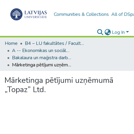
Communities & Collections
All of DSp
Log In
Home
B4 – LU fakultātes / Faculties of the UL
A -- Ekonomikas un sociālo zinātņu fakultāte / Faculty of Economics and Social Sciences
Bakalaura un maģistra darbi (ESZF) / Bachelor's and Master's theses
Mārketinga pētījumi uzņēmumā „Topaz” Ltd.
Mārketinga pētījumi uzņēmumā
„Topaz” Ltd.