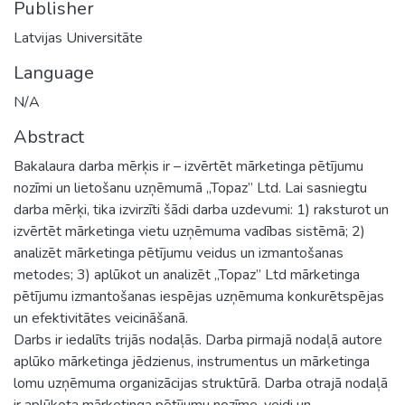
Publisher
Latvijas Universitāte
Language
N/A
Abstract
Bakalaura darba mērķis ir – izvērtēt mārketinga pētījumu
nozīmi un lietošanu uzņēmumā „Topaz” Ltd. Lai sasniegtu
darba mērķi, tika izvirzīti šādi darba uzdevumi: 1) raksturot un
izvērtēt mārketinga vietu uzņēmuma vadības sistēmā; 2)
analizēt mārketinga pētījumu veidus un izmantošanas
metodes; 3) aplūkot un analizēt „Topaz” Ltd mārketinga
pētījumu izmantošanas iespējas uzņēmuma konkurētspējas
un efektivitātes veicināšanā.
Darbs ir iedalīts trijās nodaļās. Darba pirmajā nodaļā autore
aplūko mārketinga jēdzienus, instrumentus un mārketinga
lomu uzņēmuma organizācijas struktūrā. Darba otrajā nodaļā
ir aplūkota mārketinga pētījumu nozīme, veidi un