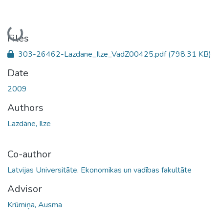
Loading...
Files
303-26462-Lazdane_Ilze_VadZ00425.pdf
(798.31 KB)
Date
2009
Authors
Lazdāne, Ilze
Co-author
Latvijas Universitāte. Ekonomikas un vadības fakultāte
Advisor
Krūmiņa, Ausma