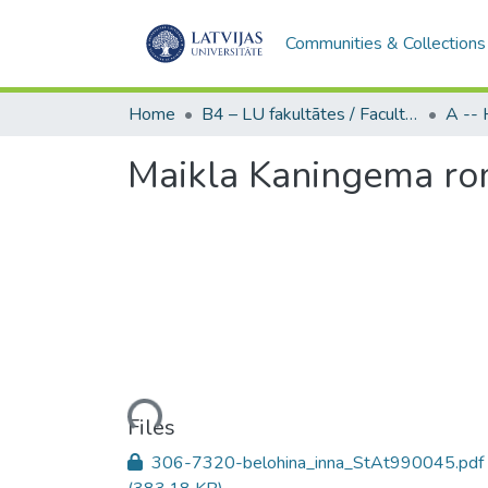
Communities & Collections
Home
B4 – LU fakultātes / Faculties of the UL
Maikla Kaningema ro
Loading...
Files
306-7320-belohina_inna_StAt990045.pdf