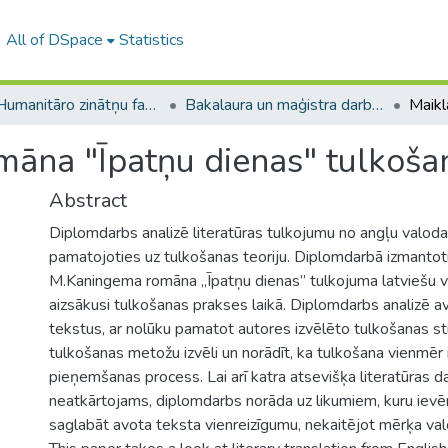
All of DSpace
Statistics
A -- Humanitāro zinātņu fakultāte / Faculty of Humanities
Bakalaura un maģistra darbi (HZF) / Bachelor's and Master's theses
māna "Īpatņu dienas" tulkoš
Abstract
Diplomdarbs analizē literatūras tulkojumu no angļu valoda
pamatojoties uz tulkošanas teoriju. Diplomdarbā izmantot
M.Kaningema romāna „Īpatņu dienas” tulkojuma latviešu v
aizsākusi tulkošanas prakses laikā. Diplomdarbs analizē 
tekstus, ar nolūku pamatot autores izvēlēto tulkošanas str
tulkošanas metožu izvēli un norādīt, ka tulkošana vienmēr
pieņemšanas process. Lai arī katra atsevišķa literatūras d
neatkārtojams, diplomdarbs norāda uz likumiem, kuru ievē
saglabāt avota teksta vienreizīgumu, nekaitējot mērķa v