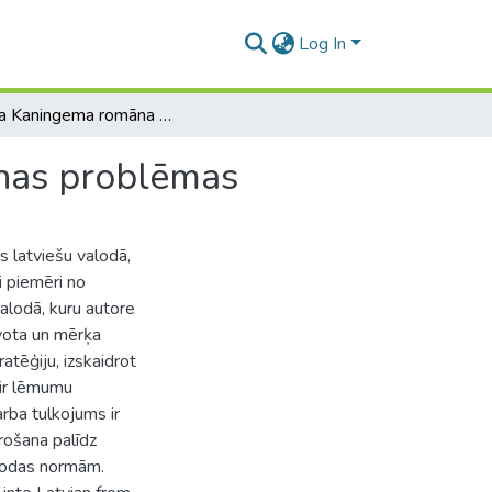
Log In
Maikla Kaningema romāna "Īpatņu dienas" tulkošanas problēmas
anas problēmas
s latviešu valodā,
i piemēri no
alodā, kuru autore
avota un mērķa
atēģiju, izskaidrot
 ir lēmumu
arba tulkojums ir
rošana palīdz
alodas normām.