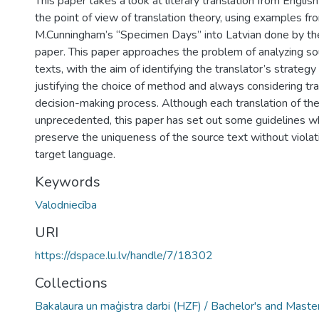
This paper takes a look at literary translation from English
the point of view of translation theory, using examples fro
M.Cunningham’s “Specimen Days” into Latvian done by the
paper. This paper approaches the problem of analyzing so
texts, with the aim of identifying the translator’s strategy
justifying the choice of method and always considering tra
decision-making process. Although each translation of the 
unprecedented, this paper has set out some guidelines wh
preserve the uniqueness of the source text without violat
target language.
Keywords
Valodniecība
URI
https://dspace.lu.lv/handle/7/18302
Collections
Bakalaura un maģistra darbi (HZF) / Bachelor's and Maste