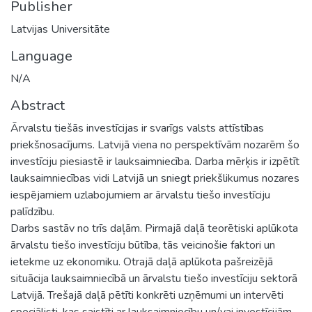
Publisher
Latvijas Universitāte
Language
N/A
Abstract
Ārvalstu tiešās investīcijas ir svarīgs valsts attīstības
priekšnosacījums. Latvijā viena no perspektīvām nozarēm šo
investīciju piesiastē ir lauksaimniecība. Darba mērķis ir izpētīt
lauksaimniecības vidi Latvijā un sniegt priekšlikumus nozares
iespējamiem uzlabojumiem ar ārvalstu tiešo investīciju
palīdzību.
Darbs sastāv no trīs daļām. Pirmajā daļā teorētiski aplūkota
ārvalstu tiešo investīciju būtība, tās veicinošie faktori un
ietekme uz ekonomiku. Otrajā daļā aplūkota pašreizējā
situācija lauksaimniecībā un ārvalstu tiešo investīciju sektorā
Latvijā. Trešajā daļā pētīti konkrēti uzņēmumi un intervēti
speciālisti, kas saistīti ar lauksaimniecību un/vai investīcijām.