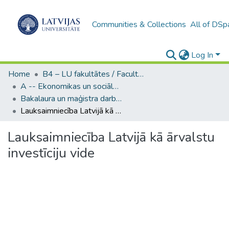
Communities & Collections
All of DSp
Log In
Home
B4 – LU fakultātes / Faculties of the UL
A -- Ekonomikas un sociālo zinātņu fakultāte / Faculty of Economics and Social Sciences
Bakalaura un maģistra darbi (ESZF) / Bachelor's and Master's theses
Lauksaimniecība Latvijā kā ārvalstu investīciju vide
Lauksaimniecība Latvijā kā ārvalstu
investīciju vide