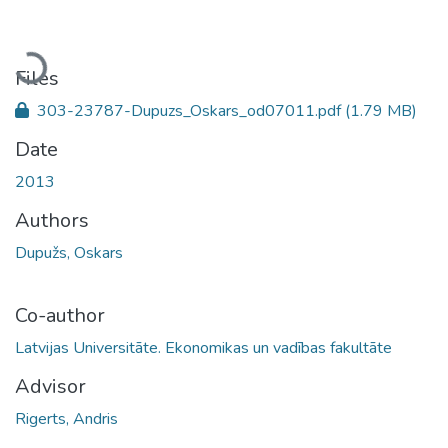
Loading...
Files
303-23787-Dupuzs_Oskars_od07011.pdf
(1.79 MB)
Date
2013
Authors
Dupužs, Oskars
Co-author
Latvijas Universitāte. Ekonomikas un vadības fakultāte
Advisor
Rigerts, Andris