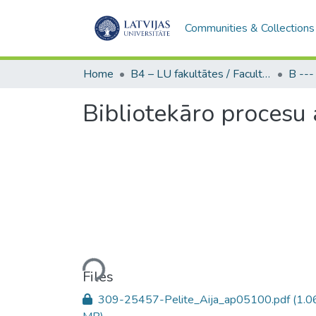
Communities & Collections
Home
B4 – LU fakultātes / Faculties of the UL
Bibliotekāro procesu 
Loading...
Files
309-25457-Pelite_Aija_ap05100.pdf
(1.0