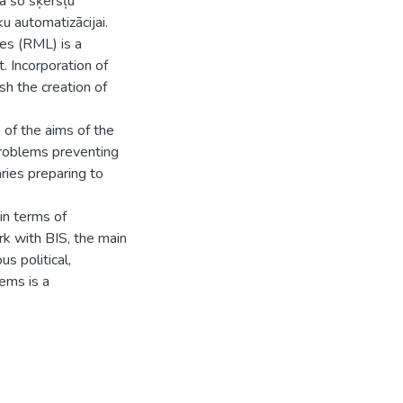
ga šo šķēršļu
u automatizācijai.
ies (RML) is a
. Incorporation of
sh the creation of
 of the aims of the
problems preventing
aries preparing to
in terms of
rk with BIS, the main
s political,
ems is a