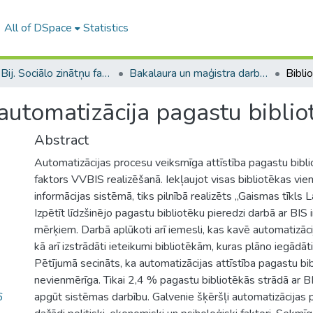
All of DSpace
Statistics
B --- Bij. Sociālo zinātņu fakultātes noslēguma darbi / Faculty of Social Sciences - Graduate works
Bakalaura un maģistra darbi (SZF) / Bachelor's and Master's theses
automatizācija pagastu biblio
Abstract
Automatizācijas procesu veiksmīga attīstība pagastu bibli
faktors VVBIS realizēšanā. Iekļaujot visas bibliotēkas vie
informācijas sistēmā, tiks pilnībā realizēts „Gaismas tīkls La
Izpētīt līdzšinējo pagastu bibliotēku pieredzi darbā ar BIS 
mērķiem. Darbā aplūkoti arī iemesli, kas kavē automatizāci
kā arī izstrādāti ieteikumi bibliotēkām, kuras plāno iegādāt
Pētījumā secināts, ka automatizācijas attīstība pagastu bib
nevienmērīga. Tikai 2,4 % pagastu bibliotēkās strādā ar B
6
apgūt sistēmas darbību. Galvenie šķēršļi automatizācijas p