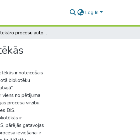
Log In
Bibliotekāro procesu automatizācija pagastu bibliotēkās
tēkās
otēkās ir noteicošais
notā bibliotēku
tvijā”.
ir viens no pētījuma
jas procesa virzību,
ies BIS.
liotēkās ir
IS, pārējās gatavojas
rocesa ieviešanai ir