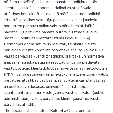
pētījumu, novērtējot Latvijas jaunatnes politiku no tās
klientu – jauniešu – nodomus dalībai valsts pārvaldes
attīstības kontekstā, t.i., cik lielā mērā jaunatnes politikā
ietvertās politikas veidotāju gaidas saskan ar jauniešu
nodomiem par savu dalību valsts pārvaldes attīstībā
nākotnē. Uz pētījuma pamata autors ir izstrādājis jaunu
rādītāju – politikas klientatbilstības indeksu (PKA).
Promocijas darba saturs un rezultāti, tai skaitā, valsts
pārvaldes klienta koncepta teorētiskā analīze, jauniešu kā
valsts pārvaldes klientu zinātniskā, praktiskā un normatīvā
analīze, empīriskā pētījuma rezultāti un darbā piedāvātā
valsts politikas klientatbilstības novērtēšanas metodoloģija
(PKA), darba secinājumi un priekšlikumi, ir izmantojami valsts
pārvaldes attīstības vadības, īpaši stratēģiskās plānošanas
un politikas veidošanas, pilnveidošanai, īstenojot
klientorientētu pieeju. Atslēgvārdi: valsts pārvalde (public
administration), valsts pārvaldes klienti, jaunatne, valsts
pārvaldes attīstība
The doctoral thesis titled “Role of a Client-oriented