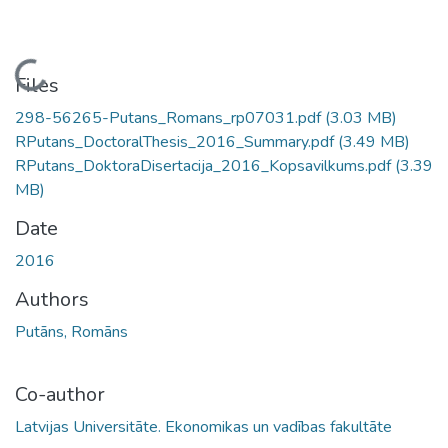
Loading...
Files
298-56265-Putans_Romans_rp07031.pdf
(3.03 MB)
RPutans_DoctoralThesis_2016_Summary.pdf
(3.49 MB)
RPutans_DoktoraDisertacija_2016_Kopsavilkums.pdf
(3.39
MB)
Date
2016
Authors
Putāns, Romāns
Co-author
Latvijas Universitāte. Ekonomikas un vadības fakultāte