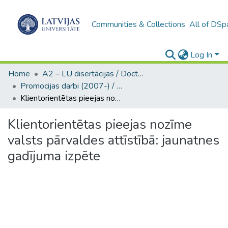
Communities & Collections
All of DSp
Log In
Home
A2 – LU disertācijas / Doctoral theses UL
Promocijas darbi (2007-) / Theses PhD
Klientorientētas pieejas nozīme valsts pārvaldes attīstībā: jaunatnes gadījuma izpēte
Klientorientētas pieejas nozīme
valsts pārvaldes attīstībā: jaunatnes
gadījuma izpēte