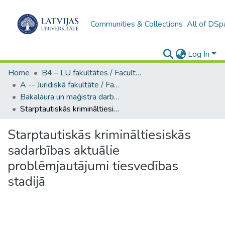
Communities & Collections
All of DSp
Log In
Home
B4 – LU fakultātes / Faculties of the UL
A -- Juridiskā fakultāte / Faculty of Law
Bakalaura un maģistra darbi (JF) / Bachelor's and Master's theses
Starptautiskās krimināltiesiskās sadarbības aktuālie problēmjautājumi tiesvedības stadijā
Starptautiskās krimināltiesiskās
sadarbības aktuālie
problēmjautājumi tiesvedības
stadijā