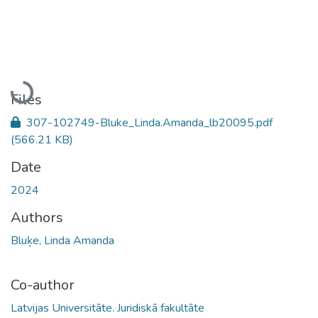
Loading...
Files
307-102749-Bluke_Linda.Amanda_lb20095.pdf
(566.21 KB)
Date
2024
Authors
Bluķe, Linda Amanda
Co-author
Latvijas Universitāte. Juridiskā fakultāte