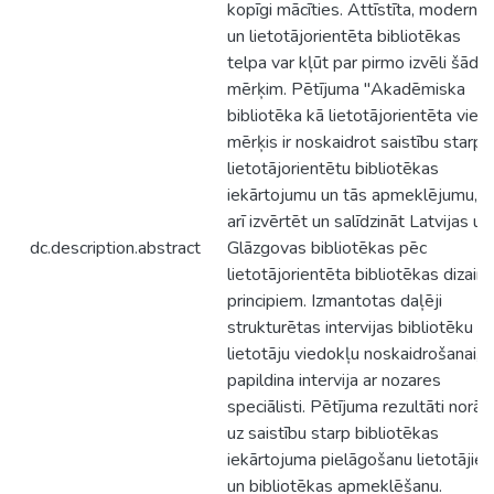
kopīgi mācīties. Attīstīta, moderna
un lietotājorientēta bibliotēkas
telpa var kļūt par pirmo izvēli šād
mērķim. Pētījuma "Akadēmiska
bibliotēka kā lietotājorientēta vieta
mērķis ir noskaidrot saistību starp
lietotājorientētu bibliotēkas
iekārtojumu un tās apmeklējumu, k
arī izvērtēt un salīdzināt Latvijas un
dc.description.abstract
Glāzgovas bibliotēkas pēc
lietotājorientēta bibliotēkas dizaina
principiem. Izmantotas daļēji
strukturētas intervijas bibliotēku
lietotāju viedokļu noskaidrošanai, 
papildina intervija ar nozares
speciālisti. Pētījuma rezultāti norād
uz saistību starp bibliotēkas
iekārtojuma pielāgošanu lietotājie
un bibliotēkas apmeklēšanu.