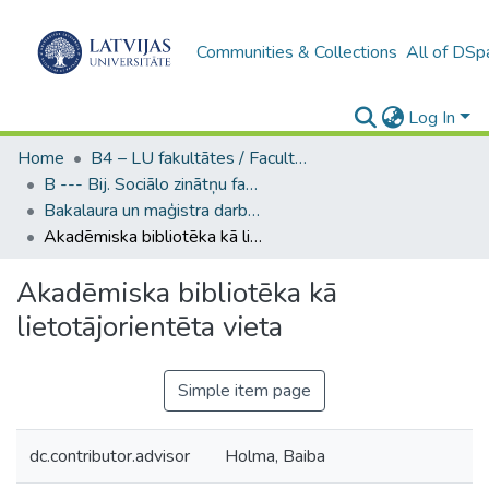
Communities & Collections
All of DSp
Log In
Home
B4 – LU fakultātes / Faculties of the UL
B --- Bij. Sociālo zinātņu fakultātes noslēguma darbi / Faculty of Social Sciences - Graduate works
Bakalaura un maģistra darbi (SZF) / Bachelor's and Master's theses
Akadēmiska bibliotēka kā lietotājorientēta vieta
Akadēmiska bibliotēka kā
lietotājorientēta vieta
Simple item page
dc.contributor.advisor
Holma, Baiba