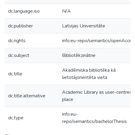
dc.language.iso
N/A
dc.publisher
Latvijas Universitāte
dc.rights
info:eu-repo/semantics/openAcces
dc.subject
Bibliotēkzinātne
Akadēmiska bibliotēka kā
dc.title
lietotājorientēta vieta
Academic Library as user-centred
dc.title.alternative
place
info:eu-
dc.type
repo/semantics/bachelorThesis