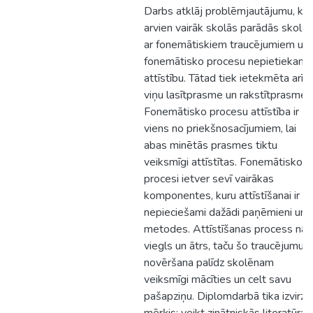
Darbs atklāj problēmjautājumu, ka
arvien vairāk skolās parādās skolēn
ar fonemātiskiem traucējumiem un
fonemātisko procesu nepietiekamu
attīstību. Tātad tiek ietekmēta arī
viņu lasītprasme un rakstītprasme.
Fonemātisko procesu attīstība ir
viens no priekšnosacījumiem, lai
abas minētās prasmes tiktu
veiksmīgi attīstītas. Fonemātisko
procesi ietver sevī vairākas
komponentes, kuru attīstīšanai ir
nepieciešami dažādi paņēmieni un
metodes. Attīstīšanas process nav
viegls un ātrs, taču šo traucējumu
novēršana palīdz skolēnam
veiksmīgi mācīties un celt savu
pašapziņu. Diplomdarbā tika izvirzīt