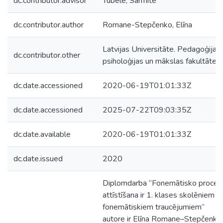
dc.contributor.advisor
Tūbele, Sarmīte
dc.contributor.author
Romane-Stepčenko, Elīna
Latvijas Universitāte. Pedagoģijas,
dc.contributor.other
psiholoģijas un mākslas fakultāte
dc.date.accessioned
2020-06-19T01:01:33Z
dc.date.accessioned
2025-07-22T09:03:35Z
dc.date.available
2020-06-19T01:01:33Z
dc.date.issued
2020
Diplomdarba “Fonemātisko proces
attīstīšana ir 1. klases skolēniem ar
fonemātiskiem traucējumiem”
autore ir Elīna Romane–Stepčenko.