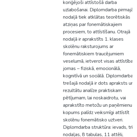
koriģējoši attīstošā darba
uzlabošanai. Diplomdarba pirmajā
nodaļā tiek atklātas teorētiskās
atziņas par fonemātiskajiem
procesiem, to attīstīšanu. Otrajā
nodaļā ir aprakstīts 1. klases
skolēnu raksturojums ar
fonemātiskiem traucējumiem
veselumā, ietverot visas attīstības
jomas – fiziskā, emocionālā,
kognitīvā un sociālā. Diplomdarba
trešajā nodaļā ir dots apraksts un
rezultātu analīze praktiskam
pētījumam, lai noskaidrotu, vai
aprakstīto metožu un paņēmienu
kopums palīdz veiksmīgi attīstīt
skolēnu fonemātisko uztveri.
Diplomdarba struktūra: ievads, trīs
nodaļas, 8 tabulas, 11 attēli,