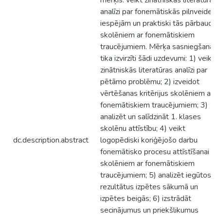
mērķis: veikt zinātniskās literatūras
analīzi par fonemātiskās pilnveides
iespējām un praktiski tās pārbaudīt
skolēniem ar fonemātiskiem
traucējumiem. Mērķa sasniegšanai
tika izvirzīti šādi uzdevumi: 1) veikt
zinātniskās literatūras analīzi par
pētāmo problēmu; 2) izveidot
vērtēšanas kritērijus skolēniem ar
fonemātiskiem traucējumiem; 3)
analizēt un salīdzināt 1. klases
skolēnu attīstību; 4) veikt
dc.description.abstract
logopēdiski koriģējošo darbu
fonemātisko procesu attīstīšanai
skolēniem ar fonemātiskiem
traucējumiem; 5) analizēt iegūtos
rezultātus izpētes sākumā un
izpētes beigās; 6) izstrādāt
secinājumus un priekšlikumus