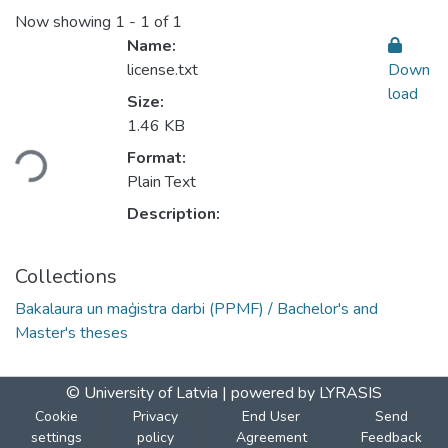
Now showing
1 - 1 of 1
Name:
license.txt
Down
load
Size:
1.46 KB
Loading...
Format:
Plain Text
Description:
Collections
Bakalaura un maģistra darbi (PPMF) / Bachelor's and
Master's theses
© University of Latvia |
powered by LYRASIS
Cookie
Privacy
End User
Send
settings
policy
Agreement
Feedback