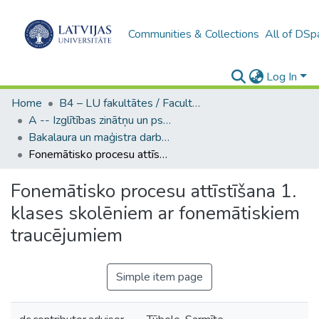
Communities & Collections
All of DSp
Log In
Home
B4 – LU fakultātes / Faculties of the UL
A -- Izglītības zinātņu un psiholoģijas fakultāte / Faculty of Education Sciences and Psychology
Bakalaura un maģistra darbi (PPMF) / Bachelor's and Master's theses
Fonemātisko procesu attīstīšana 1. klases skolēniem ar fonemātiskiem traucējumiem
Fonemātisko procesu attīstīšana 1.
klases skolēniem ar fonemātiskiem
traucējumiem
Simple item page