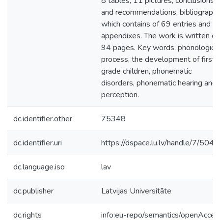
8 tables, 11 pictures, conclusions
and recommendations, bibliography
which contains of 69 entries and 1
appendixes. The work is written on
94 pages. Key words: phonologica
process, the development of first
grade children, phonematic
disorders, phonematic hearing and
perception.
dc.identifier.other
75348
dc.identifier.uri
https://dspace.lu.lv/handle/7/504
dc.language.iso
lav
dc.publisher
Latvijas Universitāte
dc.rights
info:eu-repo/semantics/openAcces