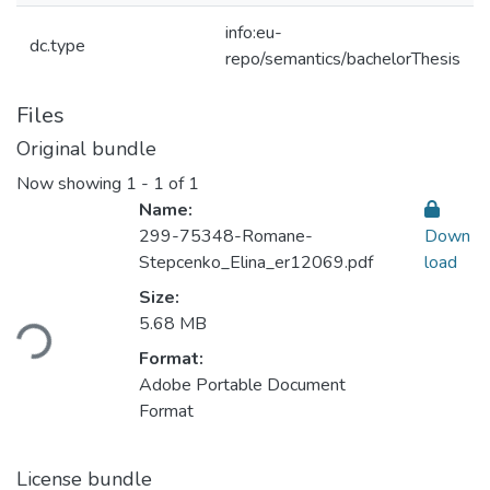
info:eu-
dc.type
repo/semantics/bachelorThesis
Files
Original bundle
Now showing
1 - 1 of 1
Name:
299-75348-Romane-
Down
Stepcenko_Elina_er12069.pdf
load
Size:
Loading...
5.68 MB
Format:
Adobe Portable Document
Format
License bundle