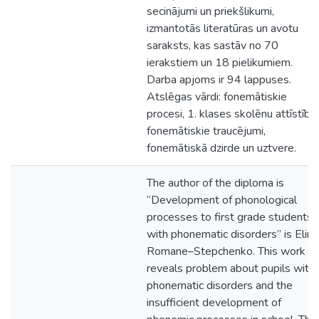
secinājumi un priekšlikumi,
izmantotās literatūras un avotu
saraksts, kas sastāv no 70
ierakstiem un 18 pielikumiem.
Darba apjoms ir 94 lappuses.
Atslēgas vārdi: fonemātiskie
procesi, 1. klases skolēnu attīstība,
fonemātiskie traucējumi,
fonemātiskā dzirde un uztvere.
The author of the diploma is
“Development of phonological
processes to first grade students
with phonematic disorders” is Elina
Romane–Stepchenko. This work
reveals problem about pupils with
phonematic disorders and the
insufficient development of