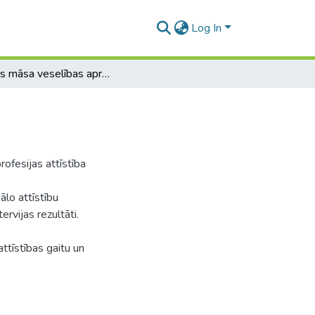
Log In
Skolas māsa veselības aprūpes sistēmā
ofesijas attīstība
ālo attīstību
rvijas rezultāti.
ttīstības gaitu un