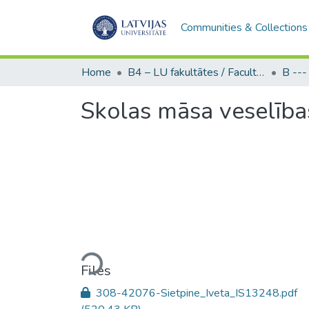
Communities & Collections
Home
B4 – LU fakultātes / Faculties of the UL
Skolas māsa veselība
Loading...
Files
308-42076-Sietpine_Iveta_IS13248.pdf