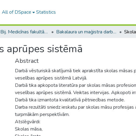
All of DSpace
Statistics
B --- Bij. Medicīnas fakultātes studentu noslēguma darbi / Faculty of Medicine - Graduate works
Bakalaura un maģistra darbi (MF) / Bachelor's and Master's theses
s aprūpes sistēmā
Abstract
Darbā vēsturiskā skatījumā tiek aprakstīta skolas māsas pr
veselības aprūpes sistēmā Latvijā.
Darbā tika apkopota literatūra par skolas māsas profesion
veselības aprūpes sistēmā. Veiktas intervijas. Apkopoti inte
Darbā tika izmantota kvalitatīvā pētniecības metode.
Darba rezultāti sniedz ieskatu par skolas māsu profesijas a
turpmākām perspektīvām.
Atslēgvārdi:
Skolas māsa,