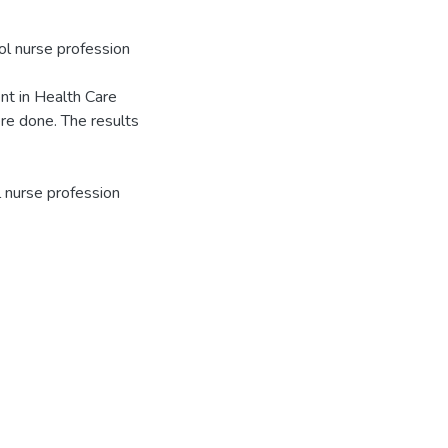
l nurse profession
nt in Health Care
e done. The results
l nurse profession