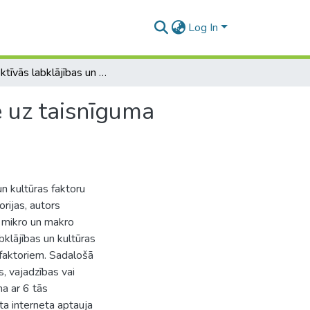
Log In
Subjektīvās labklājības un kultūras faktoru ietekme uz taisnīguma izpratni
e uz taisnīguma
un kultūras faktoru
orijas, autors
i mikro un makro
bklājības un kultūras
 faktoriem. Sadalošā
s, vajadzības vai
a ar 6 tās
ta interneta aptauja