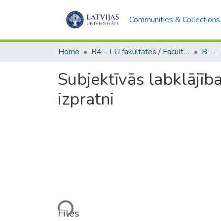
Communities & Collections
Home
B4 – LU fakultātes / Faculties of the UL
Subjektīvās labklājīb
izpratni
Loading...
Files