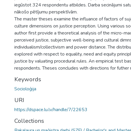
iegūstot 324 respondentu atbildes. Darba secinājumi satu
nākošo pētījumu perspektīvām.
The master theses examine the influance of factors of suj
culture dimensions on justice perception. Using various so
author first provide a theoretical analysis of the micro-m
perceived justice, subjective well-being and cultural dimn
individualism/collectivism and power distance. The distrib
explored with respect to equality, need and equity princip
justice by valuating procedural rules. An empirical test b
respondents. Theses concludes with directions for futher 
Keywords
Socioloģija
URI
https://dspace.lu.lv/handle/7/22653
Collections
Bakalaura un maģistra darbi (SZF) / Bachelor's and Maste