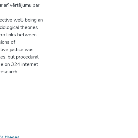
r arī vērtējumu par
ective well-being an
ciological theories
acro links between
sions of
utive justice was
les, but procedural
ase on 324 internet
research
r's theses