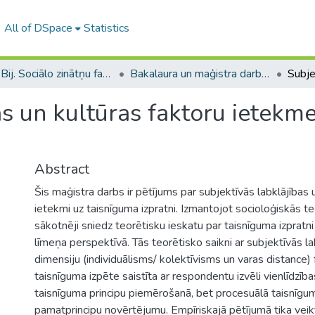
All of DSpace
Statistics
B --- Bij. Sociālo zinātņu fakultātes noslēguma darbi / Faculty of Social Sciences - Graduate works
Bakalaura un maģistra darbi (SZF) / Bachelor's and Master's theses
as un kultūras faktoru ietekm
Abstract
Šis maģistra darbs ir pētījums par subjektīvās labklājības 
ietekmi uz taisnīguma izpratni. Izmantojot socioloģiskās te
sākotnēji sniedz teorētisku ieskatu par taisnīguma izpratn
līmeņa perspektīvā. Tās teorētisko saikni ar subjektīvās la
dimensiju (individuālisms/ kolektīvisms un varas distance)
taisnīguma izpēte saistīta ar respondentu izvēli vienlīdzība
taisnīguma principu piemērošanā, bet procesuālā taisnīgum
pamatprincipu novērtējumu. Empīriskajā pētījumā tika veik