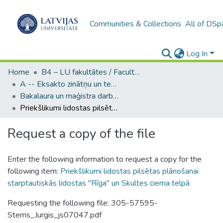
Communities & Collections
All of DSp
Log In
Home
B4 – LU fakultātes / Faculties of the UL
A -- Eksakto zinātņu un tehnoloģiju fakultāte / Faculty of Science and Technology
Bakalaura un maģistra darbi (EZTF) / Bachelor's and Master's theses
Priekšlikumi lidostas pilsētas plānošanai starptautiskās lidostas "Rīga" un Skultes ciema telpā
Request a copy of the file
Enter the following information to request a copy for the
following item:
Priekšlikumi lidostas pilsētas plānošanai
starptautiskās lidostas "Rīga" un Skultes ciema telpā
Requesting the following file: 305-57595-
Sterns_Jurgis_js07047.pdf