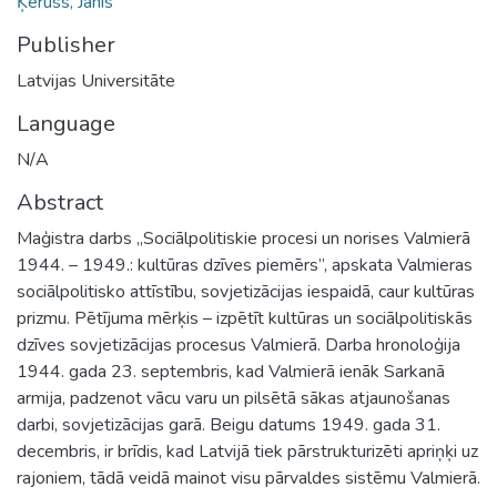
Ķeruss, Jānis
Publisher
Latvijas Universitāte
Language
N/A
Abstract
Maģistra darbs „Sociālpolitiskie procesi un norises Valmierā
1944. – 1949.: kultūras dzīves piemērs”, apskata Valmieras
sociālpolitisko attīstību, sovjetizācijas iespaidā, caur kultūras
prizmu. Pētījuma mērķis – izpētīt kultūras un sociālpolitiskās
dzīves sovjetizācijas procesus Valmierā. Darba hronoloģija
1944. gada 23. septembris, kad Valmierā ienāk Sarkanā
armija, padzenot vācu varu un pilsētā sākas atjaunošanas
darbi, sovjetizācijas garā. Beigu datums 1949. gada 31.
decembris, ir brīdis, kad Latvijā tiek pārstrukturizēti apriņķi uz
rajoniem, tādā veidā mainot visu pārvaldes sistēmu Valmierā.