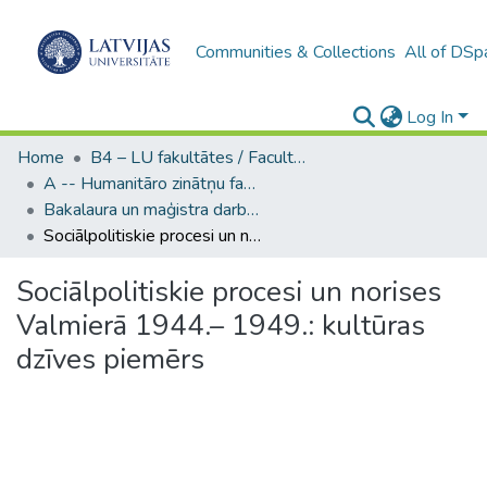
Communities & Collections
All of DSp
Log In
Home
B4 – LU fakultātes / Faculties of the UL
A -- Humanitāro zinātņu fakultāte / Faculty of Humanities
Bakalaura un maģistra darbi (HZF) / Bachelor's and Master's theses
Sociālpolitiskie procesi un norises Valmierā 1944.– 1949.: kultūras dzīves piemērs
Sociālpolitiskie procesi un norises
Valmierā 1944.– 1949.: kultūras
dzīves piemērs