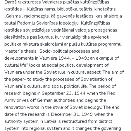
Darbā raksturotas Valmieras pilsētas kultūrizglītības
iestādes – Kultūras nams, bibliotēka, teātris, kinoteātris
„Gaisma”, radiomezgls, kā galvenās iestādes, kas skaidroja
tautai Padomju Savienības ideoloģiju. Kultūrizglītības
iestādes sovjetizācijas vecināšanai veidoja propagandas
piesātinātus pasākumus, kur vienlaicīgi tika apvienoti
politiska rakstura skaidrojumi ar plašu kultūras programmu.
Master`s thesis „Socio-political processes and
developments in Valmiera 1944. – 1949.: an example of
cultural life” looks at social political development of
Valmiera under the Soviet rule in cultural aspect. The aim of
the paper- to study the processes of Sovietisation of
Valmiera`s cultural and social political life. The period of
research begins in September 23, 1944 when the Red
Army drives off German authorities and begins the
renovation works in the style of Soviet ideology. The end
date of the research is December 31, 1949 when the
authority system in Latvia is restructured from district
system into regional system and it changes the governing