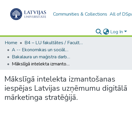
Communities & Collections
All of DSp
Log In
Home
B4 – LU fakultātes / Faculties of the UL
A -- Ekonomikas un sociālo zinātņu fakultāte / Faculty of Economics and Social Sciences
Bakalaura un maģistra darbi (ESZF) / Bachelor's and Master's theses
Mākslīgā intelekta izmantošanas iespējas Latvijas uzņēmumu digitālā mārketinga stratēģijā.
Mākslīgā intelekta izmantošanas
iespējas Latvijas uzņēmumu digitālā
mārketinga stratēģijā.