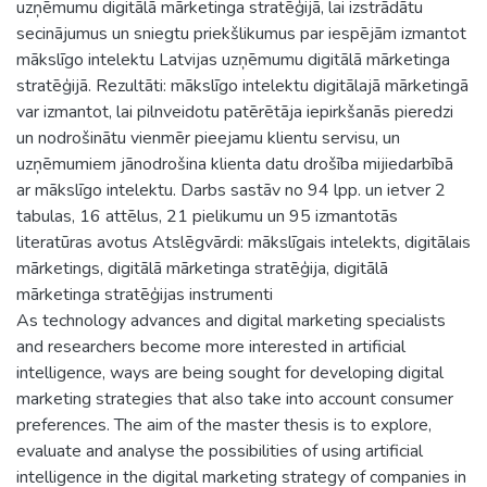
uzņēmumu digitālā mārketinga stratēģijā, lai izstrādātu
secinājumus un sniegtu priekšlikumus par iespējām izmantot
mākslīgo intelektu Latvijas uzņēmumu digitālā mārketinga
stratēģijā. Rezultāti: mākslīgo intelektu digitālajā mārketingā
var izmantot, lai pilnveidotu patērētāja iepirkšanās pieredzi
un nodrošinātu vienmēr pieejamu klientu servisu, un
uzņēmumiem jānodrošina klienta datu drošība mijiedarbībā
ar mākslīgo intelektu. Darbs sastāv no 94 lpp. un ietver 2
tabulas, 16 attēlus, 21 pielikumu un 95 izmantotās
literatūras avotus Atslēgvārdi: mākslīgais intelekts, digitālais
mārketings, digitālā mārketinga stratēģija, digitālā
mārketinga stratēģijas instrumenti
As technology advances and digital marketing specialists
and researchers become more interested in artificial
intelligence, ways are being sought for developing digital
marketing strategies that also take into account consumer
preferences. The aim of the master thesis is to explore,
evaluate and analyse the possibilities of using artificial
intelligence in the digital marketing strategy of companies in