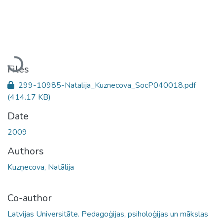
Loading...
Files
299-10985-Natalija_Kuznecova_SocP040018.pdf
(414.17 KB)
Date
2009
Authors
Kuzņecova, Natālija
Co-author
Latvijas Universitāte. Pedagoģijas, psiholoģijas un mākslas