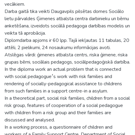
vecākiem.
Darba gaitā tika veikti Daugavpils pilsētas domes Sociālo
lietu pārvaldes Ģimenes atbalsta centra darbinieku un bērnu
anketēšana, izveidots sociālā pedagoga darbības modelis un
veikta tā aprobācija.
Diplomdarba apjoms ir 60 lpp. Tajā iekļautas 11 tabulas, 20
attēli, 2 pielikumi, 24 nosaukumu informācijas avoti.
Atslēgas vārdi: ģimenes atbalsta centrs, riska ģimene, riska
grupas bērni, sociālais pedagogs, sociālpedagoģiskā darbība.
In the diploma work an actual problem that is connected
with social pedagogue׳s work with risk families and
rendering of socially-pedagogical assistance to childrens
from such families in a support centre-in a asylum.
In a theoretical part, social risk families, children from a social
risk group, features of cooperation of a social pedagogue
with children from a risk group and their families are
discussed and analysed.
In a working process, a questionnaire of children and
workers of a Family Support Centre, Department of Social