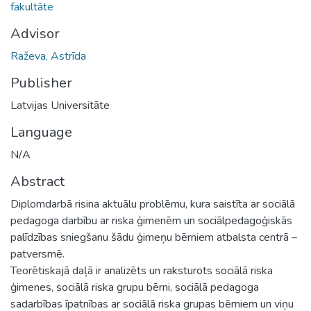
fakultāte
Advisor
Raževa, Astrīda
Publisher
Latvijas Universitāte
Language
N/A
Abstract
Diplomdarbā risina aktuālu problēmu, kura saistīta ar sociālā
pedagoga darbību ar riska ģimenēm un sociālpedagoģiskās
palīdzības sniegšanu šādu ģimeņu bērniem atbalsta centrā –
patversmē.
Teorētiskajā daļā ir analizēts un raksturots sociālā riska
ģimenes, sociālā riska grupu bērni, sociālā pedagoga
sadarbības īpatnības ar sociālā riska grupas bērniem un viņu