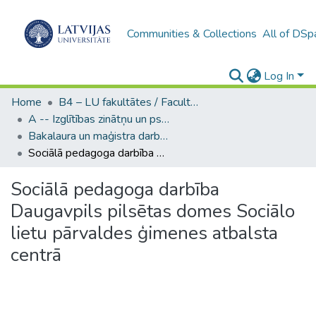
Communities & Collections
All of DSp
Log In
Home
B4 – LU fakultātes / Faculties of the UL
A -- Izglītības zinātņu un psiholoģijas fakultāte / Faculty of Education Sciences and Psychology
Bakalaura un maģistra darbi (PPMF) / Bachelor's and Master's theses
Sociālā pedagoga darbība Daugavpils pilsētas domes Sociālo lietu pārvaldes ģimenes atbalsta centrā
Sociālā pedagoga darbība
Daugavpils pilsētas domes Sociālo
lietu pārvaldes ģimenes atbalsta
centrā