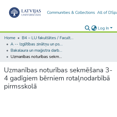
Communities & Collections
All of DSp
Log In
Home
B4 – LU fakultātes / Faculties of the UL
A -- Izglītības zinātņu un psiholoģijas fakultāte / Faculty of Education Sciences and Psychology
Bakalaura un maģistra darbi (PPMF) / Bachelor's and Master's theses
Uzmanības noturības sekmēšana 3-4 gadīgiem bērniem rotaļnodarbībā pirmsskolā
Uzmanības noturības sekmēšana 3-
4 gadīgiem bērniem rotaļnodarbībā
pirmsskolā