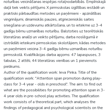
noturības veicināšanas iespējas rotaļnodarbībās. Empīriskajā
daļā tiek veikts pētījums X pirmsskolas izglītības iestādē un
praktiski pārbaudītas metodes un paņēmieni - apzinātības
vingrinājumi, dinamiskās pauzes, atgriezeniskās saites
sniegšana un uzdevumu atkārtošana, un to ietekme uz 3-4
gadīgu bērnu uzmanības noturību. Balstoties uz teorētiskās
literatūras analīzi un veikto pētījumu, darba noslēgumā ir
izstrādāti ieteikumi pirmsskolas skolotājiem, kādas metodes
un paņēmieni veicina 3-4 gadīgu bērnu uzmanības noturību
pirmsskolā. Kvalifikācijas darba apjoms: 47 lapaspuses, 3
tabulas, 2 attēli, 44 literatūras vienības un 1 pievienots
pielikums.
Author of the qualification work: Ieva Pinka. Title of the
qualification work: "Attention span promotion during play-
class for 3-4 year - olds in preschool". The aim: to find out
what are the possibilities for promoting attention span in 3-
4 year olds in pre-school play activities. The qualification
work consists of a theoretical part, which analyses the
findings of pedagogical and psychological scientists on the