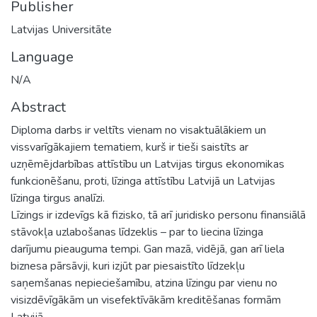
Publisher
Latvijas Universitāte
Language
N/A
Abstract
Diploma darbs ir veltīts vienam no visaktuālākiem un
vissvarīgākajiem tematiem, kurš ir tieši saistīts ar
uzņēmējdarbības attīstību un Latvijas tirgus ekonomikas
funkcionēšanu, proti, līzinga attīstību Latvijā un Latvijas
līzinga tirgus analīzi.
Līzings ir izdevīgs kā fizisko, tā arī juridisko personu finansiālā
stāvokļa uzlabošanas līdzeklis – par to liecina līzinga
darījumu pieauguma tempi. Gan mazā, vidējā, gan arī liela
biznesa pārsāvji, kuri izjūt par piesaistīto līdzekļu
saņemšanas nepieciešamību, atzina līzingu par vienu no
visizdēvīgākām un visefektīvākām kreditēšanas formām
Latvijā.