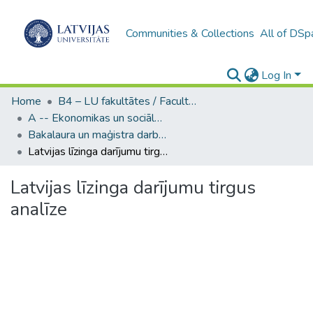
Communities & Collections
All of DSp
Log In
Home
B4 – LU fakultātes / Faculties of the UL
A -- Ekonomikas un sociālo zinātņu fakultāte / Faculty of Economics and Social Sciences
Bakalaura un maģistra darbi (ESZF) / Bachelor's and Master's theses
Latvijas līzinga darījumu tirgus analīze
Latvijas līzinga darījumu tirgus
analīze