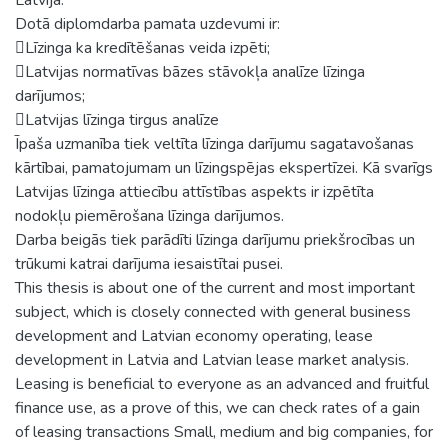
Dotā diplomdarba pamata uzdevumi ir:
Līzinga ka kredītēšanas veida izpēti;
Latvijas normatīvas bāzes stāvokļa analīze līzinga
darījumos;
Latvijas līzinga tirgus analīze
Īpaša uzmanība tiek veltīta līzinga darījumu sagatavošanas
kārtībai, pamatojumam un līzingspējas ekspertīzei. Kā svarīgs
Latvijas līzinga attiecību attīstības aspekts ir izpētīta
nodokļu piemērošana līzinga darījumos.
Darba beigās tiek parādīti līzinga darījumu priekšrocības un
trūkumi katrai darījuma iesaistītai pusei.
This thesis is about one of the current and most important
subject, which is closely connected with general business
development and Latvian economy operating, lease
development in Latvia and Latvian lease market analysis.
Leasing is beneficial to everyone as an advanced and fruitful
finance use, as a prove of this, we can check rates of a gain
of leasing transactions Small, medium and big companies, for