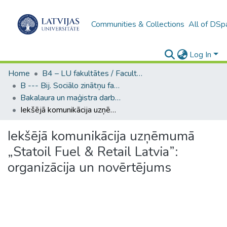
Communities & Collections
All of DSp
Log In
Home
B4 – LU fakultātes / Faculties of the UL
B --- Bij. Sociālo zinātņu fakultātes noslēguma darbi / Faculty of Social Sciences - Graduate works
Bakalaura un maģistra darbi (SZF) / Bachelor's and Master's theses
Iekšējā komunikācija uzņēmumā „Statoil Fuel & Retail Latvia”: organizācija un novērtējums
Iekšējā komunikācija uzņēmumā
„Statoil Fuel & Retail Latvia”:
organizācija un novērtējums