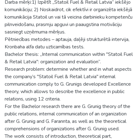
Darba mērķi:1) Izpētīt „Statoil Fuel & Retail Latvia” iekšējo
komunikāciju; 2) Noskaidrot, cik efektīvi ir organizēta iekšējā
komunikācija Statoil un vai tā veicina darbinieku kompetenču
pilnveidošanu, prasmju apguvi un paaugstina motivāciju
sasniegt uzņēmuma mērķus.
Pētniecības metodes – aptauja, daļēji strukturētā intervija,
Kronbaha alfa datu uzticamības tests.
Bachelor thesis: „Internal communication within "Statoil Fuel
& Retail Latvia": organization and evaluation”.
Research problem: determine whether and in what aspects
the company’s "Statoil Fuel & Retail Latvia" internal
communication comply to G. Grunigs developed Excellence
theory, which allows to describe the excellence in public
relations, using 12 criteria.
For the Bachelor research there are G. Grunig theory of the
public relations, internal communication of an organization
after G. Grunig and G. Farannta, as well as the theoretical
comprehensions of organizations after G. Grunig used.
The work consists of introduction, theoretical part,