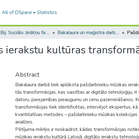
All of DSpace
Statistics
B --- Bij. Sociālo zinātņu fakultātes noslēguma darbi / Faculty of Social Sciences - Graduate works
Bakalaura un maģistra darbi (SZF) / Bachelor's and Master's theses
ierakstu kultūras transformāc
Abstract
Bakalaura darbā tiek aplūkota pašdarbnieku mūzikas ieraks
tās transformācijas, kas saistītas ar digitālo tehnoloģiju, i
datoru, pieejamības pieaugumu un cenu pazemināšanos. K
transformācijas tiek identificētas, intervējot ekspertus, kā 
kvantitatīvas metodes – pašdarbnieku mūzikas kolekcijas u
analīzes.
Pētījuma mērķis ir noskaidrot, kādas transformācijas noti
mūzikas ierakstu kultūrā Latvijā, digitālo ierakstu tehnolo