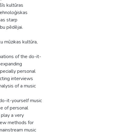
šīs kultūras
 tehnoloģiskas
jas starp
abu pēdējai.
u mūzikas kultūra,
ations of the do-it-
e expanding
specially personal
cting interviews
nalysis of a music
 do-it-yourself music
se of personal
play a very
g new methods for
 mainstream music