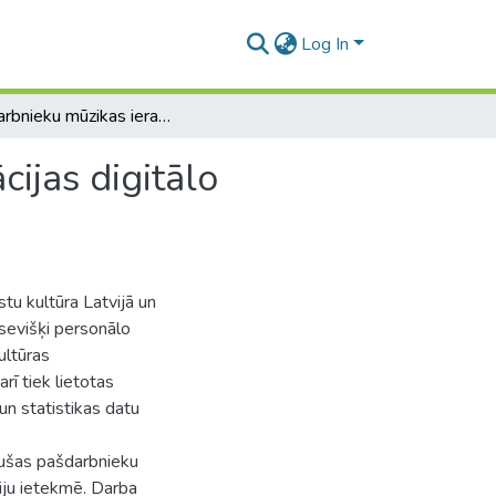
Log In
Pašdarbnieku mūzikas ierakstu kultūras transformācijas digitālo tehnoloģiju ietekmē
ijas digitālo
tu kultūra Latvijā un
t sevišķi personālo
ultūras
arī tiek lietotas
n statistikas datu
kušas pašdarbnieku
ģiju ietekmē. Darba