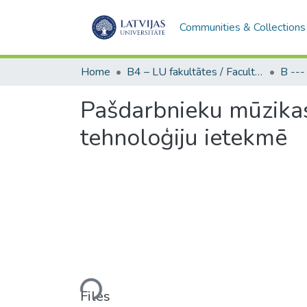
Communities & Collections
Home
B4 – LU fakultātes / Faculties of the UL
Pašdarbnieku mūzikas 
tehnoloģiju ietekmē
Loading...
Files