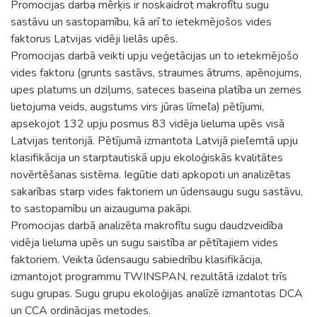
Promocijas darba mērķis ir noskaidrot makrofītu sugu
sastāvu un sastopamību, kā arī to ietekmējošos vides
faktorus Latvijas vidēji lielās upēs.
Promocijas darbā veikti upju veģetācijas un to ietekmējošo
vides faktoru (grunts sastāvs, straumes ātrums, apēnojums,
upes platums un dziļums, sateces baseina platība un zemes
lietojuma veids, augstums virs jūras līmeľa) pētījumi,
apsekojot 132 upju posmus 83 vidēja lieluma upēs visā
Latvijas teritorijā. Pētījumā izmantota Latvijā pieľemtā upju
klasifikācija un starptautiskā upju ekoloģiskās kvalitātes
novērtēšanas sistēma. Iegūtie dati apkopoti un analizētas
sakarības starp vides faktoriem un ūdensaugu sugu sastāvu,
to sastopamību un aizauguma pakāpi.
Promocijas darbā analizēta makrofītu sugu daudzveidība
vidēja lieluma upēs un sugu saistība ar pētītajiem vides
faktoriem. Veikta ūdensaugu sabiedrību klasifikācija,
izmantojot programmu TWINSPAN, rezultātā izdalot trīs
sugu grupas. Sugu grupu ekoloģijas analīzē izmantotas DCA
un CCA ordinācijas metodes.