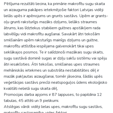
Pētījuma rezultāti liecina, ka primārie makrofītu sugu skaita
un aizauguma pakāpes ietekmējošie faktori Latvijas vidēji
lielās upēs ir apēnojums un grunts sastāvs. Upēm ar grants-
oļu grunti raksturīgs mazāks dziļums, lielāks straumes
ātrums, kas līdztekus stabiliem gultnes apstākļiem rada
labvēlīgu vidi makrofītu augšanai. Savukārt ātri tekošām
smilšainām upēm raksturīgs mainīgs dziļums un gultne,
makrofītu attīstība iespējama galvenokārt tikai upes
seklākajos posmos. Te ir salīdzinoši mazākais sugu skaits,
sugu sastāvā dominē sugas ar dziļu sakľu sistēmu vai spēju
ātri iesakľoties. Ātri tekošas, smilšainas upes straumes
mehāniskās ietekmes un substrāta nestabilitātes dēļ ir
mazāk pakļautas aizaugšanai, tomēr jāsecina, šādās upēs
veģetācijas sastāvs precīzi neatspoguļos ūdens ekoloģisko
kvalitāti nelielā sugu skaita dēļ.
Promocijas darba apjoms ir 87 lappuses, to papildina 12
tabulas, 45 attēli un 9 pielikumi.
Atslēgas vārdi: vidēji lielas upes, makrofītu sugu sastāvs,
makrofītu sastopamība, vides faktori