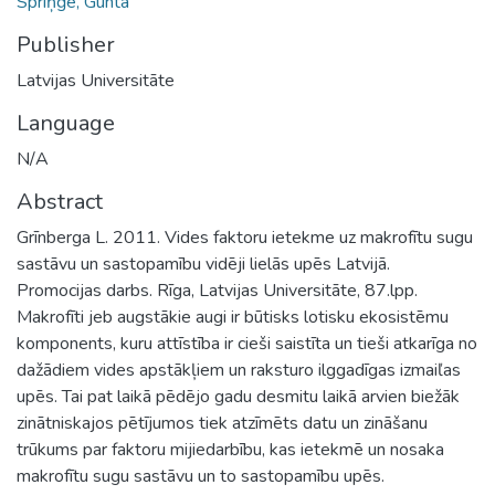
Spriņģe, Gunta
Publisher
Latvijas Universitāte
Language
N/A
Abstract
Grīnberga L. 2011. Vides faktoru ietekme uz makrofītu sugu
sastāvu un sastopamību vidēji lielās upēs Latvijā.
Promocijas darbs. Rīga, Latvijas Universitāte, 87.lpp.
Makrofīti jeb augstākie augi ir būtisks lotisku ekosistēmu
komponents, kuru attīstība ir cieši saistīta un tieši atkarīga no
dažādiem vides apstākļiem un raksturo ilggadīgas izmaiľas
upēs. Tai pat laikā pēdējo gadu desmitu laikā arvien biežāk
zinātniskajos pētījumos tiek atzīmēts datu un zināšanu
trūkums par faktoru mijiedarbību, kas ietekmē un nosaka
makrofītu sugu sastāvu un to sastopamību upēs.