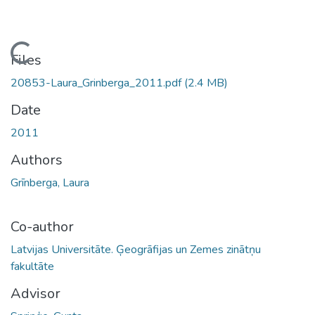
oading...
Files
20853-Laura_Grinberga_2011.pdf
(2.4 MB)
Date
2011
Authors
Grīnberga, Laura
Co-author
Latvijas Universitāte. Ģeogrāfijas un Zemes zinātņu
fakultāte
Advisor