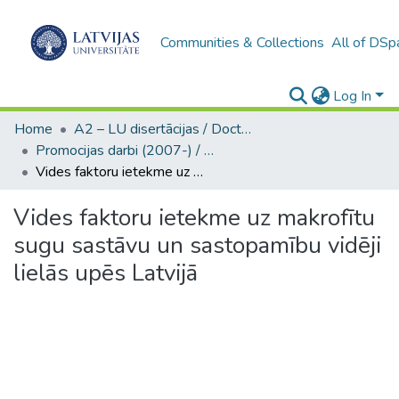
Communities & Collections
All of DSp
Log In
Home
A2 – LU disertācijas / Doctoral theses UL
Promocijas darbi (2007-) / Theses PhD
Vides faktoru ietekme uz makrofītu sugu sastāvu un sastopamību vidēji lielās upēs Latvijā
Vides faktoru ietekme uz makrofītu
sugu sastāvu un sastopamību vidēji
lielās upēs Latvijā