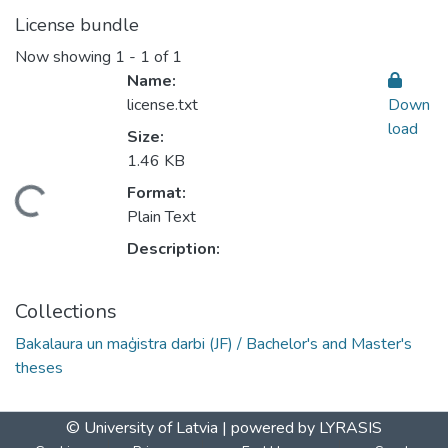
License bundle
Now showing
1 - 1 of 1
Name:
license.txt
Down
load
Size:
1.46 KB
Format:
ading...
Plain Text
Description:
Collections
Bakalaura un maģistra darbi (JF) / Bachelor's and Master's
theses
© University of Latvia |
powered by LYRASIS