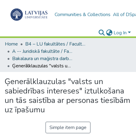
Communities & Collections
All of DSp
Log In
Home
B4 – LU fakultātes / Faculties of the UL
A -- Juridiskā fakultāte / Faculty of Law
Bakalaura un maģistra darbi (JF) / Bachelor's and Master's theses
Ģenerālklauzulas "valsts un sabiedrības intereses" iztulkošana un tās saistība ar personas tiesībām uz īpašumu
Ģenerālklauzulas "valsts un
sabiedrības intereses" iztulkošana
un tās saistība ar personas tiesībām
uz īpašumu
Simple item page