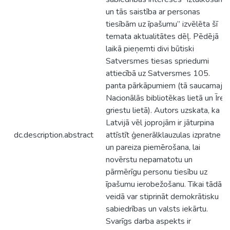
un tās saistība ar personas
tiesībām uz īpašumu” izvēlēta šī
temata aktualitātes dēļ. Pēdējā
laikā pieņemti divi būtiski
Satversmes tiesas spriedumi
attiecībā uz Satversmes 105.
panta pārkāpumiem (tā saucamajā
Nacionālās bibliotēkas lietā un Īres
griestu lietā). Autors uzskata, ka
Latvijā vēl joprojām ir jāturpina
dc.description.abstract
attīstīt ģenerālklauzulas izpratne
un pareiza piemērošana, lai
novērstu nepamatotu un
pārmērīgu personu tiesību uz
īpašumu ierobežošanu. Tikai tādā
veidā var stiprināt demokrātisku
sabiedrības un valsts iekārtu.
Svarīgs darba aspekts ir