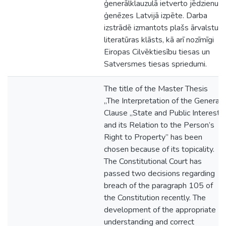
ģenerālklauzulā ietverto jēdzienu
ģenēzes Latvijā izpēte. Darba
izstrādē izmantots plašs ārvalstu
literatūras klāsts, kā arī nozīmīgi
Eiropas Cilvēktiesību tiesas un
Satversmes tiesas spriedumi.
The title of the Master Thesis
„The Interpretation of the General
Clause „State and Public Interest”
and its Relation to the Person’s
Right to Property” has been
chosen because of its topicality.
The Constitutional Court has
passed two decisions regarding
breach of the paragraph 105 of
the Constitution recently. The
development of the appropriate
understanding and correct