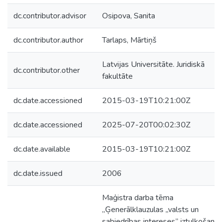
dc.contributor.advisor
Osipova, Sanita
dc.contributor.author
Tarlaps, Mārtiņš
Latvijas Universitāte. Juridiskā
dc.contributor.other
fakultāte
dc.date.accessioned
2015-03-19T10:21:00Z
dc.date.accessioned
2025-07-20T00:02:30Z
dc.date.available
2015-03-19T10:21:00Z
dc.date.issued
2006
Maģistra darba tēma
„Ģenerālklauzulas „valsts un
sabiedrības intereses” iztulkošana