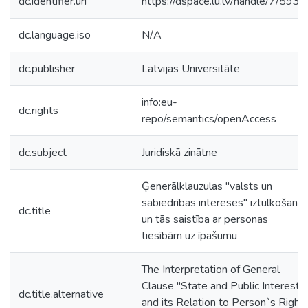
dc.identifier.uri
https://dspace.lu.lv/handle/7/5936
dc.language.iso
N/A
dc.publisher
Latvijas Universitāte
info:eu-
dc.rights
repo/semantics/openAccess
dc.subject
Juridiskā zinātne
Ģenerālklauzulas "valsts un
sabiedrības intereses" iztulkošana
dc.title
un tās saistība ar personas
tiesībām uz īpašumu
The Interpretation of General
Clause "State and Public Interest"
dc.title.alternative
and its Relation to Person`s Right