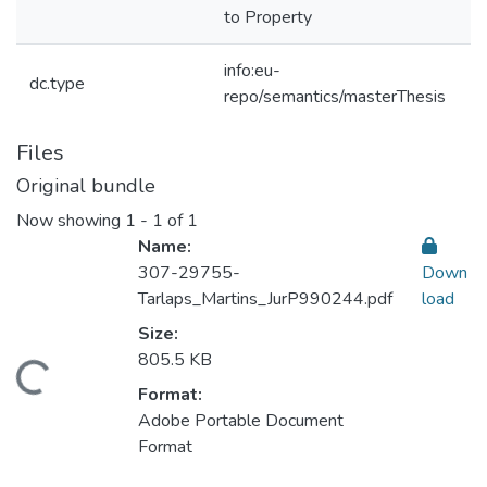
to Property
info:eu-
dc.type
repo/semantics/masterThesis
Files
Original bundle
Now showing
1 - 1 of 1
Name:
307-29755-
Down
Tarlaps_Martins_JurP990244.pdf
load
Size:
805.5 KB
ading...
Format:
Adobe Portable Document
Format