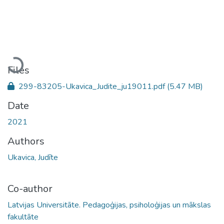
Loading...
Files
299-83205-Ukavica_Judite_ju19011.pdf
(5.47 MB)
Date
2021
Authors
Ukavica, Judīte
Co-author
Latvijas Universitāte. Pedagoģijas, psiholoģijas un mākslas
fakultāte