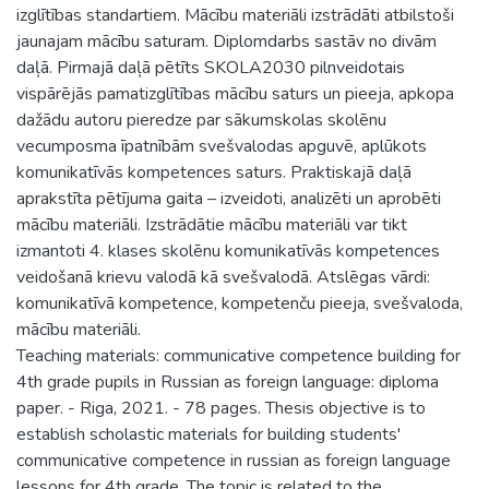
izglītības standartiem. Mācību materiāli izstrādāti atbilstoši
jaunajam mācību saturam. Diplomdarbs sastāv no divām
daļā. Pirmajā daļā pētīts SKOLA2030 pilnveidotais
vispārējās pamatizglītības mācību saturs un pieeja, apkopa
dažādu autoru pieredze par sākumskolas skolēnu
vecumposma īpatnībām svešvalodas apguvē, aplūkots
komunikatīvās kompetences saturs. Praktiskajā daļā
aprakstīta pētījuma gaita – izveidoti, analizēti un aprobēti
mācību materiāli. Izstrādātie mācību materiāli var tikt
izmantoti 4. klases skolēnu komunikatīvās kompetences
veidošanā krievu valodā kā svešvalodā. Atslēgas vārdi:
komunikatīvā kompetence, kompetenču pieeja, svešvaloda,
mācību materiāli.
Teaching materials: communicative competence building for
4th grade pupils in Russian as foreign language: diploma
paper. - Riga, 2021. - 78 pages. Thesis objective is to
establish scholastic materials for building students'
communicative competence in russian as foreign language
lessons for 4th grade. The topic is related to the