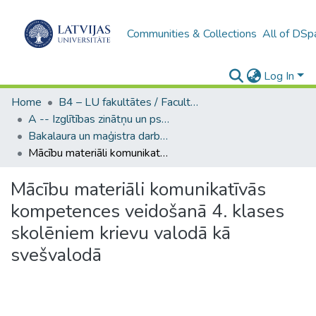
Communities & Collections
All of DSp
Log In
Home
B4 – LU fakultātes / Faculties of the UL
A -- Izglītības zinātņu un psiholoģijas fakultāte / Faculty of Education Sciences and Psychology
Bakalaura un maģistra darbi (PPMF) / Bachelor's and Master's theses
Mācību materiāli komunikatīvās kompetences veidošanā 4. klases skolēniem krievu valodā kā svešvalodā
Mācību materiāli komunikatīvās
kompetences veidošanā 4. klases
skolēniem krievu valodā kā
svešvalodā