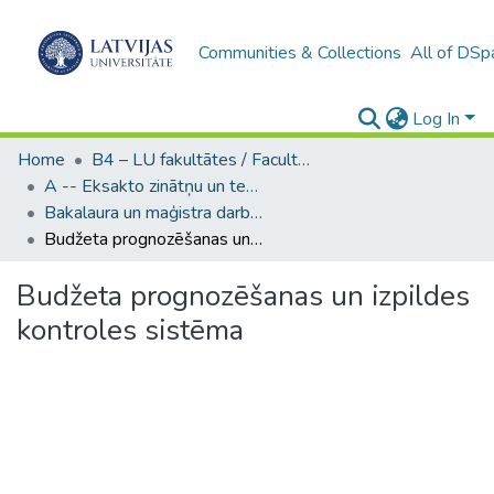
Communities & Collections
All of DSp
Log In
Home
B4 – LU fakultātes / Faculties of the UL
A -- Eksakto zinātņu un tehnoloģiju fakultāte / Faculty of Science and Technology
Bakalaura un maģistra darbi (EZTF) / Bachelor's and Master's theses
Budžeta prognozēšanas un izpildes kontroles sistēma
Budžeta prognozēšanas un izpildes
kontroles sistēma