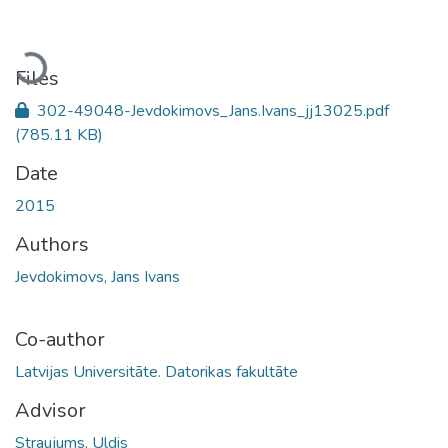
Loading...
Files
302-49048-Jevdokimovs_Jans.Ivans_jj13025.pdf
(785.11 KB)
Date
2015
Authors
Jevdokimovs, Jans Ivans
Co-author
Latvijas Universitāte. Datorikas fakultāte
Advisor
Straujums, Uldis