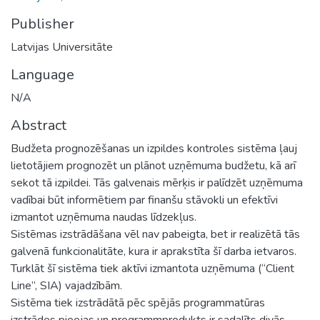
Publisher
Latvijas Universitāte
Language
N/A
Abstract
Budžeta prognozēšanas un izpildes kontroles sistēma ļauj
lietotājiem prognozēt un plānot uzņēmuma budžetu, kā arī
sekot tā izpildei. Tās galvenais mērķis ir palīdzēt uzņēmuma
vadībai būt informētiem par finanšu stāvokli un efektīvi
izmantot uzņēmuma naudas līdzekļus.
Sistēmas izstrādāšana vēl nav pabeigta, bet ir realizētā tās
galvenā funkcionalitāte, kura ir aprakstīta šī darba ietvaros.
Turklāt šī sistēma tiek aktīvi izmantota uzņēmuma (“Client
Line”, SIA) vajadzībām.
Sistēma tiek izstrādātā pēc spējās programmatūras
izstrādes pieejas un programmprodukts ir sadalīts divās