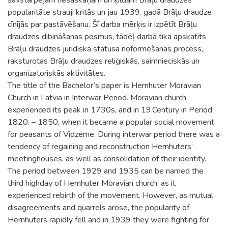
popularitāte strauji kritās un jau 1939. gadā Brāļu draudze
cīnījās par pastāvēšanu. Šī darba mērķis ir izpētīt Brāļu
draudzes dibināšanas posmus, tādēļ darbā tika apskatīts
Brāļu draudzes juridiskā statusa noformēšanas process,
raksturotas Brāļu draudzes reliģiskās, saimnieciskās un
organizatoriskās aktivitātes.
The title of the Bachelor’s paper is Hernhuter Moravian
Church in Latvia in Interwar Period. Moravian church
experienced its peak in 1730s, and in 19.Century in Period
1820. – 1850, when it became a popular social movement
for peasants of Vidzeme. During interwar period there was a
tendency of regaining and reconstruction Hernhuters’
meetinghouses, as well as consolidation of their identity.
The period between 1929 and 1935 can be named the
third highday of Hernhuter Moravian church, as it
experienced rebirth of the movement. However, as mutual
disagreements and quarrels arose, the popularity of
Hernhuters rapidly fell and in 1939 they were fighting for