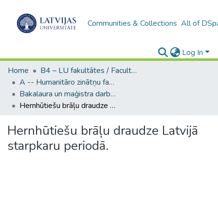
Communities & Collections
All of DSp
Log In
Home
B4 – LU fakultātes / Faculties of the UL
A -- Humanitāro zinātņu fakultāte / Faculty of Humanities
Bakalaura un maģistra darbi (HZF) / Bachelor's and Master's theses
Hernhūtiešu brāļu draudze Latvijā starpkaru periodā.
Hernhūtiešu brāļu draudze Latvijā
starpkaru periodā.