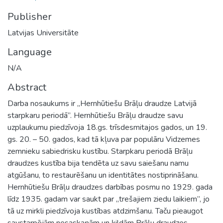
Publisher
Latvijas Universitāte
Language
N/A
Abstract
Darba nosaukums ir „Hernhūtiešu Brāļu draudze Latvijā
starpkaru periodā”. Hernhūtiešu Brāļu draudze savu
uzplaukumu piedzīvoja 18.gs. trīsdesmitajos gados, un 19.
gs. 20. – 50. gados, kad tā kļuva par populāru Vidzemes
zemnieku sabiedrisku kustību. Starpkaru periodā Brāļu
draudzes kustība bija tendēta uz savu saiešanu namu
atgūšanu, to restaurēšanu un identitātes nostiprināšanu.
Hernhūtiešu Brāļu draudzes darbības posmu no 1929. gada
līdz 1935. gadam var saukt par „trešajiem ziedu laikiem”, jo
tā uz mirkli piedzīvoja kustības atdzimšanu. Taču pieaugot
savstarpējām nesaskaņām un ķildām Brāļu draudzes